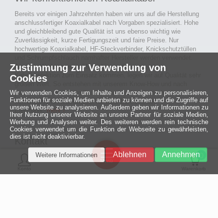
Bereits vor einigen Jahrzehnten haben wir uns auf die Herstellung
anschlussfertiger Koaxialkabel nach Vorgaben spezialisiert. Hohe
und gleichbleibend gute Qualität ist uns ebenso wichtig wie
Zuverlässigkeit, kurze Fertigungszeit und faire Preise. Nur
hochwertige Koaxialkabel, HF-Steckverbinder, Knickschutztüllen
und Schrumpfschlauch namhafter Hersteller werden verwendet.
Zustimmung zur Verwendung von
Auch an Werkzeuge und Maschinen, die in unserer
Kabelkonfektion zum Einsatz kommen, legen wir auf Qualität sehr
Cookies
großen Wert. So entstehen mit unserem Know-How und nach
Wir verwenden Cookies, um Inhalte und Anzeigen zu personalisieren,
passieren der Endkontrolle langlebige und qualitativ hochwertige
Funktionen für soziale Medien anbieten zu können und die Zugriffe auf
konfektionierte Koaxialkabel für viele Bereiche der
unsere Website zu analysieren. Außerdem geben wir Informationen zu
Elektronik.
mehr ›
Ihrer Nutzung unserer Website an unsere Partner für soziale Medien,
Werbung und Analysen weiter. Des weiteren werden rein technische
Cookies verwendet um die Funktion der Webseite zu gewährleisten,
dies ist nicht deaktivierbar.
Kontakt
Ein halbes
Ablehnen
Annehmen
Weitere Informationen
Jahrhundert
0
MCE Mauritz Electronics
Menü
technologische
Konto
Warenkorb
Exzellenz
Ludwig-Eckes-Allee 6
55268 Nieder-Olm
Mehr »
Fon
06136 - 99440-0
Fax
06136 - 99440-29
Mail
service@mauritz.de