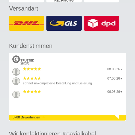
Versandart
Kundenstimmen
08.08.26
▼
07.08.26
▼
schnell unkomplizierte Bestellung und Lieferung
06.08.26
▼
3788 Bewertungen
Wir konfektionieren Koaxialkabel