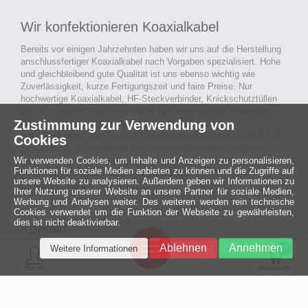
Wir konfektionieren Koaxialkabel
Bereits vor einigen Jahrzehnten haben wir uns auf die Herstellung
anschlussfertiger Koaxialkabel nach Vorgaben spezialisiert. Hohe
und gleichbleibend gute Qualität ist uns ebenso wichtig wie
Zuverlässigkeit, kurze Fertigungszeit und faire Preise. Nur
hochwertige Koaxialkabel, HF-Steckverbinder, Knickschutztüllen
und Schrumpfschlauch namhafter Hersteller werden verwendet.
Zustimmung zur Verwendung von
Auch an Werkzeuge und Maschinen, die in unserer
Kabelkonfektion zum Einsatz kommen, legen wir auf Qualität sehr
Cookies
großen Wert. So entstehen mit unserem Know-How und nach
passieren der Endkontrolle langlebige und qualitativ hochwertige
Wir verwenden Cookies, um Inhalte und Anzeigen zu personalisieren,
Funktionen für soziale Medien anbieten zu können und die Zugriffe auf
konfektionierte Koaxialkabel für viele Bereiche der
unsere Website zu analysieren. Außerdem geben wir Informationen zu
Elektronik.
mehr ›
Ihrer Nutzung unserer Website an unsere Partner für soziale Medien,
Werbung und Analysen weiter. Des weiteren werden rein technische
Cookies verwendet um die Funktion der Webseite zu gewährleisten,
dies ist nicht deaktivierbar.
Kontakt
Ein halbes
Ablehnen
Annehmen
Weitere Informationen
Jahrhundert
0
MCE Mauritz Electronics
Menü
technologische
Konto
Warenkorb
Exzellenz
Ludwig-Eckes-Allee 6
55268 Nieder-Olm
Mehr »
Fon
06136 - 99440-0