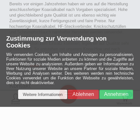
Bereits vor einigen Jahrzehnten haben wir uns auf die Herstellung
anschlussfertiger Koaxialkabel nach Vorgaben spezialisiert. Hohe
und gleichbleibend gute Qualität ist uns ebenso wichtig wie
Zuverlässigkeit, kurze Fertigungszeit und faire Preise. Nur
hochwertige Koaxialkabel, HF-Steckverbinder, Knickschutztüllen
und Schrumpfschlauch namhafter Hersteller werden verwendet.
Zustimmung zur Verwendung von
Auch an Werkzeuge und Maschinen, die in unserer
Kabelkonfektion zum Einsatz kommen, legen wir auf Qualität sehr
Cookies
großen Wert. So entstehen mit unserem Know-How und nach
Wir verwenden Cookies, um Inhalte und Anzeigen zu personalisieren,
passieren der Endkontrolle langlebige und qualitativ hochwertige
Funktionen für soziale Medien anbieten zu können und die Zugriffe auf
konfektionierte Koaxialkabel für viele Bereiche der
unsere Website zu analysieren. Außerdem geben wir Informationen zu
Elektronik.
mehr ›
Ihrer Nutzung unserer Website an unsere Partner für soziale Medien,
Werbung und Analysen weiter. Des weiteren werden rein technische
Cookies verwendet um die Funktion der Webseite zu gewährleisten,
dies ist nicht deaktivierbar.
Kontakt
Ein halbes
Ablehnen
Annehmen
Weitere Informationen
Jahrhundert
0
MCE Mauritz Electronics
Menü
technologische
Konto
Warenkorb
Exzellenz
Ludwig-Eckes-Allee 6
55268 Nieder-Olm
Mehr »
Fon
06136 - 99440-0
Fax
06136 - 99440-29
Mail
service@mauritz.de