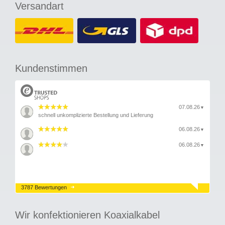
Versandart
Kundenstimmen
07.08.26
▼
schnell unkomplizierte Bestellung und Lieferung
06.08.26
▼
06.08.26
▼
3787 Bewertungen
Wir konfektionieren Koaxialkabel