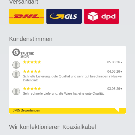
Versandart
Kundenstimmen
05.08.26
▼
04.08.26
▼
Schnelle Lieferung, gute Qualität und sehr gut beschrieben inklusive
Datenblatt...
03.08.26
▼
Sehr schnelle Lieferung, die Ware hat eine gute Qualität.
3785 Bewertungen
Wir konfektionieren Koaxialkabel