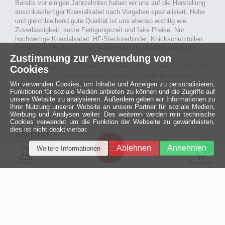
Bereits vor einigen Jahrzehnten haben wir uns auf die Herstellung
anschlussfertiger Koaxialkabel nach Vorgaben spezialisiert. Hohe
und gleichbleibend gute Qualität ist uns ebenso wichtig wie
Zuverlässigkeit, kurze Fertigungszeit und faire Preise. Nur
hochwertige Koaxialkabel, HF-Steckverbinder, Knickschutztüllen
und Schrumpfschlauch namhafter Hersteller werden verwendet.
Zustimmung zur Verwendung von
Auch an Werkzeuge und Maschinen, die in unserer
Kabelkonfektion zum Einsatz kommen, legen wir auf Qualität sehr
Cookies
großen Wert. So entstehen mit unserem Know-How und nach
passieren der Endkontrolle langlebige und qualitativ hochwertige
Wir verwenden Cookies, um Inhalte und Anzeigen zu personalisieren,
Funktionen für soziale Medien anbieten zu können und die Zugriffe auf
konfektionierte Koaxialkabel für viele Bereiche der
unsere Website zu analysieren. Außerdem geben wir Informationen zu
Elektronik.
mehr ›
Ihrer Nutzung unserer Website an unsere Partner für soziale Medien,
Werbung und Analysen weiter. Des weiteren werden rein technische
Cookies verwendet um die Funktion der Webseite zu gewährleisten,
dies ist nicht deaktivierbar.
Kontakt
Ein halbes
Ablehnen
Annehmen
Weitere Informationen
Jahrhundert
0
MCE Mauritz Electronics
Menü
technologische
Konto
Warenkorb
Exzellenz
Ludwig-Eckes-Allee 6
55268 Nieder-Olm
Mehr »
Fon
06136 - 99440-0
Fax
06136 - 99440-29
Mail
service@mauritz.de