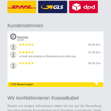
Kundenstimmen
08.08.26
▼
07.08.26
▼
schnell unkomplizierte Bestellung und Lieferung
06.08.26
▼
3789 Bewertungen
Wir konfektionieren Koaxialkabel
Bereits vor einigen Jahrzehnten haben wir uns auf die Herstellung
anschlussfertiger Koaxialkabel nach Vorgaben spezialisiert. Hohe