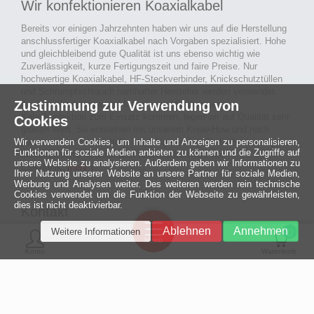
Wir konfektionieren Koaxialkabel
Bereits vor einigen Jahrzehnten haben wir uns auf die Herstellung
anschlussfertiger Koaxialkabel nach Vorgaben spezialisiert. Hohe
und gleichbleibend gute Qualität ist uns ebenso wichtig wie
Zuverlässigkeit, kurze Fertigungszeit und faire Preise. Nur
hochwertige Koaxialkabel, HF-Steckverbinder, Knickschutztüllen
und Schrumpfschlauch namhafter Hersteller werden verwendet.
Zustimmung zur Verwendung von
Auch an Werkzeuge und Maschinen, die in unserer
Kabelkonfektion zum Einsatz kommen, legen wir auf Qualität sehr
Cookies
großen Wert. So entstehen mit unserem Know-How und nach
passieren der Endkontrolle langlebige und qualitativ hochwertige
Wir verwenden Cookies, um Inhalte und Anzeigen zu personalisieren,
Funktionen für soziale Medien anbieten zu können und die Zugriffe auf
konfektionierte Koaxialkabel für viele Bereiche der
unsere Website zu analysieren. Außerdem geben wir Informationen zu
Elektronik.
mehr ›
Ihrer Nutzung unserer Website an unsere Partner für soziale Medien,
Werbung und Analysen weiter. Des weiteren werden rein technische
Cookies verwendet um die Funktion der Webseite zu gewährleisten,
dies ist nicht deaktivierbar.
Kontakt
Ein halbes
Ablehnen
Annehmen
Weitere Informationen
Jahrhundert
0
MCE Mauritz Electronics
Menü
technologische
Konto
Warenkorb
Exzellenz
Ludwig-Eckes-Allee 6
55268 Nieder-Olm
Mehr »
Fon
06136 - 99440-0
Fax
06136 - 99440-29
Mail
service@mauritz.de