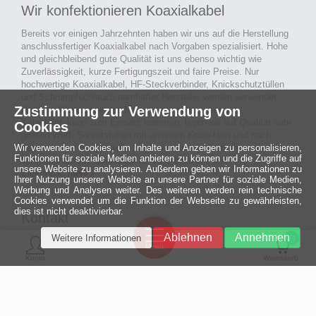
Wir konfektionieren Koaxialkabel
Bereits vor einigen Jahrzehnten haben wir uns auf die Herstellung
anschlussfertiger Koaxialkabel nach Vorgaben spezialisiert. Hohe
und gleichbleibend gute Qualität ist uns ebenso wichtig wie
Zuverlässigkeit, kurze Fertigungszeit und faire Preise. Nur
hochwertige Koaxialkabel, HF-Steckverbinder, Knickschutztüllen
und Schrumpfschlauch namhafter Hersteller werden verwendet.
Zustimmung zur Verwendung von
Auch an Werkzeuge und Maschinen, die in unserer
Kabelkonfektion zum Einsatz kommen, legen wir auf Qualität sehr
Cookies
großen Wert. So entstehen mit unserem Know-How und nach
Wir verwenden Cookies, um Inhalte und Anzeigen zu personalisieren,
passieren der Endkontrolle langlebige und qualitativ hochwertige
Funktionen für soziale Medien anbieten zu können und die Zugriffe auf
konfektionierte Koaxialkabel für viele Bereiche der
unsere Website zu analysieren. Außerdem geben wir Informationen zu
Elektronik.
mehr ›
Ihrer Nutzung unserer Website an unsere Partner für soziale Medien,
Werbung und Analysen weiter. Des weiteren werden rein technische
Cookies verwendet um die Funktion der Webseite zu gewährleisten,
dies ist nicht deaktivierbar.
Kontakt
Ein halbes
Ablehnen
Annehmen
Weitere Informationen
Jahrhundert
0
MCE Mauritz Electronics
Menü
technologische
Konto
Warenkorb
Exzellenz
Ludwig-Eckes-Allee 6
55268 Nieder-Olm
Mehr »
Fon
06136 - 99440-0
Fax
06136 - 99440-29