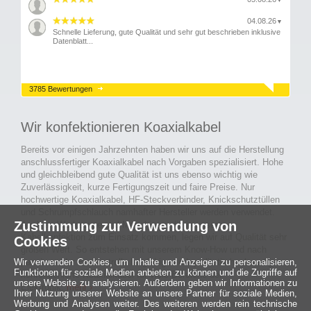
▼
04.08.26
▼
Schnelle Lieferung, gute Qualität und sehr gut beschrieben inklusive
Datenblatt...
3785 Bewertungen
Wir konfektionieren Koaxialkabel
Bereits vor einigen Jahrzehnten haben wir uns auf die Herstellung
anschlussfertiger Koaxialkabel nach Vorgaben spezialisiert. Hohe
und gleichbleibend gute Qualität ist uns ebenso wichtig wie
Zuverlässigkeit, kurze Fertigungszeit und faire Preise. Nur
hochwertige Koaxialkabel, HF-Steckverbinder, Knickschutztüllen
und Schrumpfschlauch namhafter Hersteller werden verwendet.
Zustimmung zur Verwendung von
Auch an Werkzeuge und Maschinen, die in unserer
Kabelkonfektion zum Einsatz kommen, legen wir auf Qualität sehr
Cookies
großen Wert. So entstehen mit unserem Know-How und nach
Wir verwenden Cookies, um Inhalte und Anzeigen zu personalisieren,
passieren der Endkontrolle langlebige und qualitativ hochwertige
Funktionen für soziale Medien anbieten zu können und die Zugriffe auf
konfektionierte Koaxialkabel für viele Bereiche der
unsere Website zu analysieren. Außerdem geben wir Informationen zu
Elektronik.
mehr ›
Ihrer Nutzung unserer Website an unsere Partner für soziale Medien,
Werbung und Analysen weiter. Des weiteren werden rein technische