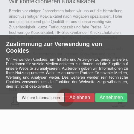
Wir konfektionieren Koaxialkabel
Bereits vor einigen Jahrzehnten haben wir uns auf die Herstellung
anschlussfertiger Koaxialkabel nach Vorgaben spezialisiert. Hohe
und gleichbleibend gute Qualität ist uns ebenso wichtig wie
Zuverlässigkeit, kurze Fertigungszeit und faire Preise. Nur
hochwertige Koaxialkabel, HF-Steckverbinder, Knickschutztüllen
und Schrumpfschlauch namhafter Hersteller werden verwendet.
Zustimmung zur Verwendung von
Auch an Werkzeuge und Maschinen, die in unserer
Kabelkonfektion zum Einsatz kommen, legen wir auf Qualität sehr
Cookies
großen Wert. So entstehen mit unserem Know-How und nach
Wir verwenden Cookies, um Inhalte und Anzeigen zu personalisieren,
passieren der Endkontrolle langlebige und qualitativ hochwertige
Funktionen für soziale Medien anbieten zu können und die Zugriffe auf
konfektionierte Koaxialkabel für viele Bereiche der
unsere Website zu analysieren. Außerdem geben wir Informationen zu
Elektronik.
mehr ›
Ihrer Nutzung unserer Website an unsere Partner für soziale Medien,
Werbung und Analysen weiter. Des weiteren werden rein technische
Cookies verwendet um die Funktion der Webseite zu gewährleisten,
dies ist nicht deaktivierbar.
Kontakt
Ein halbes
Ablehnen
Annehmen
Weitere Informationen
Jahrhundert
0
MCE Mauritz Electronics
Menü
technologische
Konto
Warenkorb
Exzellenz
Ludwig-Eckes-Allee 6
55268 Nieder-Olm
Mehr »
Fon
06136 - 99440-0
Fax
06136 - 99440-29
Mail
service@mauritz.de