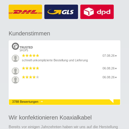
Kundenstimmen
07.08.26
▼
schnell unkomplizierte Bestellung und Lieferung
06.08.26
▼
06.08.26
▼
3788 Bewertungen
Wir konfektionieren Koaxialkabel
Bereits vor einigen Jahrzehnten haben wir uns auf die Herstellung