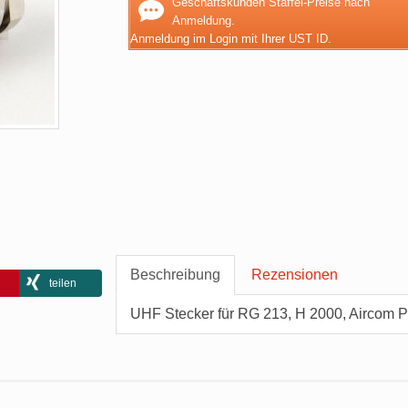
Geschäftskunden Staffel-Preise nach
Anmeldung.
Anmeldung im Login mit Ihrer UST ID.
Beschreibung
Rezensionen
teilen
UHF Stecker für RG 213, H 2000, Aircom P