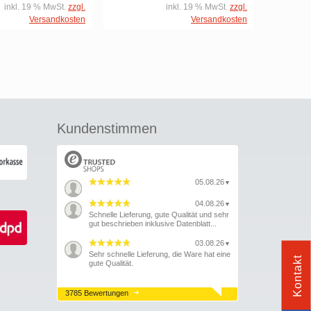
inkl. 19 % MwSt.
zzgl.
inkl. 19 % MwSt.
zzgl.
Versandkosten
Versandkosten
Kundenstimmen
05.08.26
▼
04.08.26
▼
Schnelle Lieferung, gute Qualität und sehr
gut beschrieben inklusive Datenblatt...
03.08.26
▼
Sehr schnelle Lieferung, die Ware hat eine
Kontakt
gute Qualität.
3785 Bewertungen