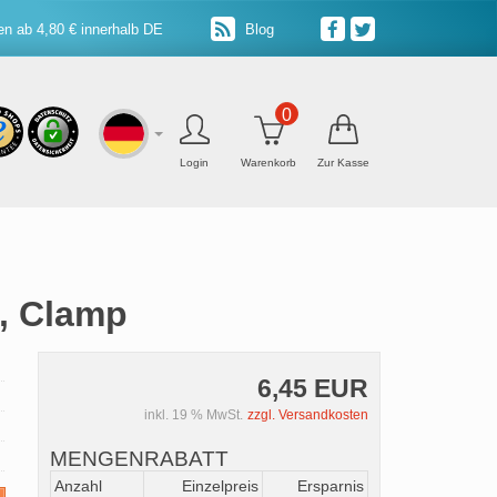
n ab 4,80 € innerhalb DE
Blog
0
Login
Warenkorb
Zur Kasse
0, Clamp
6,45 EUR
inkl. 19 % MwSt.
zzgl. Versandkosten
MENGENRABATT
Anzahl
Einzelpreis
Ersparnis