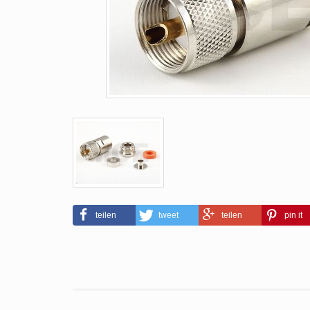
teilen
tweet
teilen
pin it