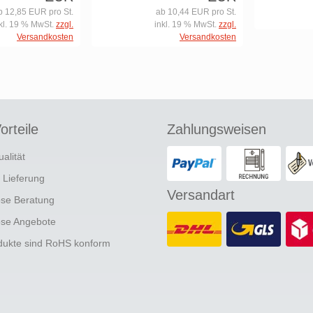
b 12,85 EUR pro St.
ab 10,44 EUR pro St.
kl. 19 % MwSt.
zzgl.
inkl. 19 % MwSt.
zzgl.
Versandkosten
Versandkosten
orteile
Zahlungsweisen
ualität
e Lieferung
Versandart
ose Beratung
ose Angebote
odukte sind RoHS konform