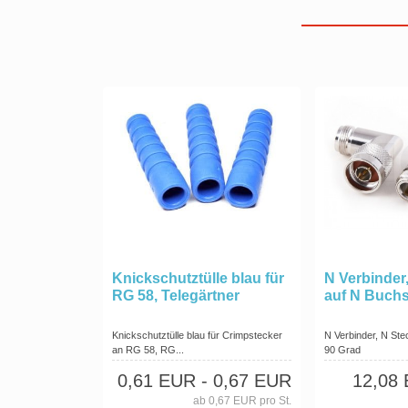
Knickschutztülle blau für
N Verbinder
RG 58, Telegärtner
auf N Buchs
Knickschutztülle blau für Crimpstecker
N Verbinder, N Ste
an RG 58, RG...
90 Grad
0,61 EUR
- 0,67 EUR
12,08
ab 0,67 EUR pro St.