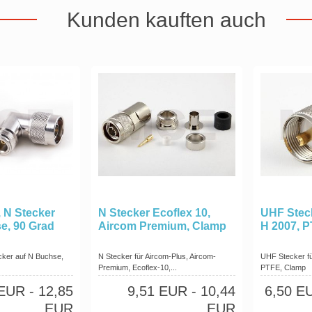
Kunden kauften auch
, N Stecker
N Stecker Ecoflex 10,
UHF Stecke
e, 90 Grad
Aircom Premium, Clamp
H 2007, 
cker auf N Buchse,
N Stecker für Aircom-Plus, Aircom-
UHF Stecker für
Premium, Ecoflex-10,...
PTFE, Clamp
 EUR
- 12,85
9,51 EUR
- 10,44
6,50 E
EUR
EUR