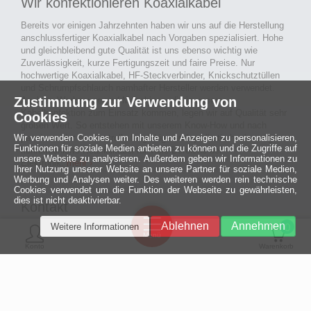
Wir konfektionieren Koaxialkabel
Bereits vor einigen Jahrzehnten haben wir uns auf die Herstellung
anschlussfertiger Koaxialkabel nach Vorgaben spezialisiert. Hohe
und gleichbleibend gute Qualität ist uns ebenso wichtig wie
Zuverlässigkeit, kurze Fertigungszeit und faire Preise. Nur
hochwertige Koaxialkabel, HF-Steckverbinder, Knickschutztüllen
und Schrumpfschlauch namhafter Hersteller werden verwendet.
Zustimmung zur Verwendung von
Auch an Werkzeuge und Maschinen, die in unserer
Kabelkonfektion zum Einsatz kommen, legen wir auf Qualität sehr
Cookies
großen Wert. So entstehen mit unserem Know-How und nach
Wir verwenden Cookies, um Inhalte und Anzeigen zu personalisieren,
passieren der Endkontrolle langlebige und qualitativ hochwertige
Funktionen für soziale Medien anbieten zu können und die Zugriffe auf
konfektionierte Koaxialkabel für viele Bereiche der
unsere Website zu analysieren. Außerdem geben wir Informationen zu
Elektronik.
mehr ›
Ihrer Nutzung unserer Website an unsere Partner für soziale Medien,
Werbung und Analysen weiter. Des weiteren werden rein technische
Cookies verwendet um die Funktion der Webseite zu gewährleisten,
dies ist nicht deaktivierbar.
Kontakt
Ein halbes
Ablehnen
Annehmen
Weitere Informationen
Jahrhundert
0
MCE Mauritz Electronics
Menü
technologische
Konto
Warenkorb
Exzellenz
Ludwig-Eckes-Allee 6
55268 Nieder-Olm
Mehr »
Fon
06136 - 99440-0
Fax
06136 - 99440-29
Mail
service@mauritz.de