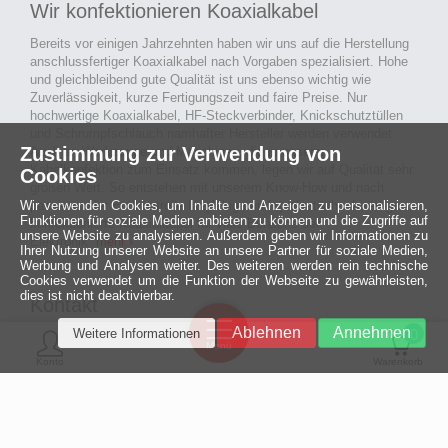
Wir konfektionieren Koaxialkabel
Bereits vor einigen Jahrzehnten haben wir uns auf die Herstellung
anschlussfertiger Koaxialkabel nach Vorgaben spezialisiert. Hohe
und gleichbleibend gute Qualität ist uns ebenso wichtig wie
Zuverlässigkeit, kurze Fertigungszeit und faire Preise. Nur
hochwertige Koaxialkabel, HF-Steckverbinder, Knickschutztüllen
und Schrumpfschlauch namhafter Hersteller werden verwendet.
Zustimmung zur Verwendung von
Auch an Werkzeuge und Maschinen, die in unserer
Kabelkonfektion zum Einsatz kommen, legen wir auf Qualität sehr
Cookies
großen Wert. So entstehen mit unserem Know-How und nach
Wir verwenden Cookies, um Inhalte und Anzeigen zu personalisieren,
passieren der Endkontrolle langlebige und qualitativ hochwertige
Funktionen für soziale Medien anbieten zu können und die Zugriffe auf
konfektionierte Koaxialkabel für viele Bereiche der
unsere Website zu analysieren. Außerdem geben wir Informationen zu
Elektronik.
mehr ›
Ihrer Nutzung unserer Website an unsere Partner für soziale Medien,
Werbung und Analysen weiter. Des weiteren werden rein technische
Cookies verwendet um die Funktion der Webseite zu gewährleisten,
dies ist nicht deaktivierbar.
Kontakt
Ein halbes
Ablehnen
Annehmen
Weitere Informationen
Jahrhundert
0
MCE Mauritz Electronics
Menü
technologische
Konto
Warenkorb
Exzellenz
Ludwig-Eckes-Allee 6
55268 Nieder-Olm
Mehr »
Fon
06136 - 99440-0
Fax
06136 - 99440-29