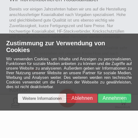
Bereits vor einigen Jahrzehnten haben wir uns auf die Herstellung
anschlussfertiger Koaxialkabel nach Vorgaben spezialisiert. Hohe
und gleichbleibend gute Qualität ist uns ebenso wichtig wie
Zuverlässigkeit, kurze Fertigungszeit und faire Preise. Nur
hochwertige Koaxialkabel, HF-Steckverbinder, Knickschutztüllen
und Schrumpfschlauch namhafter Hersteller werden verwendet.
Zustimmung zur Verwendung von
Auch an Werkzeuge und Maschinen, die in unserer
Kabelkonfektion zum Einsatz kommen, legen wir auf Qualität sehr
Cookies
großen Wert. So entstehen mit unserem Know-How und nach
Wir verwenden Cookies, um Inhalte und Anzeigen zu personalisieren,
passieren der Endkontrolle langlebige und qualitativ hochwertige
Funktionen für soziale Medien anbieten zu können und die Zugriffe auf
konfektionierte Koaxialkabel für viele Bereiche der
unsere Website zu analysieren. Außerdem geben wir Informationen zu
Elektronik.
mehr ›
Ihrer Nutzung unserer Website an unsere Partner für soziale Medien,
Werbung und Analysen weiter. Des weiteren werden rein technische
Cookies verwendet um die Funktion der Webseite zu gewährleisten,
dies ist nicht deaktivierbar.
Kontakt
Ein halbes
Ablehnen
Annehmen
Weitere Informationen
Jahrhundert
0
MCE Mauritz Electronics
Menü
technologische
Konto
Warenkorb
Exzellenz
Ludwig-Eckes-Allee 6
55268 Nieder-Olm
Mehr »
Fon
06136 - 99440-0
Fax
06136 - 99440-29
Mail
service@mauritz.de