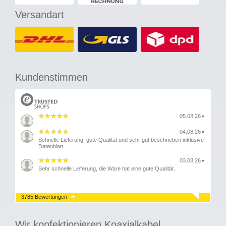
Versandart
Kundenstimmen
05.08.26
▼
04.08.26
▼
Schnelle Lieferung, gute Qualität und sehr gut beschrieben inklusive
Datenblatt...
03.08.26
▼
Sehr schnelle Lieferung, die Ware hat eine gute Qualität.
3785 Bewertungen
Wir konfektionieren Koaxialkabel