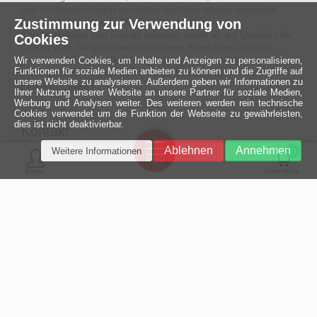
und Schrumpfschlauch namhafter Hersteller werden verwendet.
Zustimmung zur Verwendung von
Auch an Werkzeuge und Maschinen, die in unserer
Kabelkonfektion zum Einsatz kommen, legen wir auf Qualität sehr
Cookies
großen Wert. So entstehen mit unserem Know-How und nach
Wir verwenden Cookies, um Inhalte und Anzeigen zu personalisieren,
passieren der Endkontrolle langlebige und qualitativ hochwertige
Funktionen für soziale Medien anbieten zu können und die Zugriffe auf
konfektionierte Koaxialkabel für viele Bereiche der
unsere Website zu analysieren. Außerdem geben wir Informationen zu
Elektronik.
mehr ›
Ihrer Nutzung unserer Website an unsere Partner für soziale Medien,
Werbung und Analysen weiter. Des weiteren werden rein technische
Cookies verwendet um die Funktion der Webseite zu gewährleisten,
dies ist nicht deaktivierbar.
Kontakt
Ein halbes
Ablehnen
Annehmen
Weitere Informationen
Jahrhundert
0
MCE Mauritz Electronics
Menü
technologische
Konto
Warenkorb
Exzellenz
Ludwig-Eckes-Allee 6
55268 Nieder-Olm
Mehr »
Fon
06136 - 99440-0
Fax
06136 - 99440-29
Mail
service@mauritz.de
© 2026 MCE Mauritz Electronics
Design, Hosting & Support:
FIETZ
GmbH & Co. KG