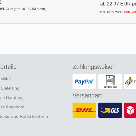
2
ab
22,97 EUR
p
ERAY-H grün 101,6 / 50,8 mm,...
inkl. 19 % MwSt.
zzgl. V
orteile
Zahlungsweisen
ualität
e Lieferung
Versandart
ose Beratung
ose Angebote
odukte sind RoHS konform