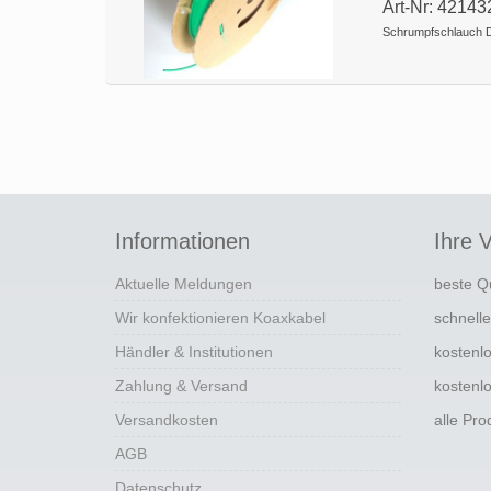
Art-Nr: 42143
Schrumpfschlauch D
Informationen
Ihre V
Aktuelle Meldungen
beste Q
Wir konfektionieren Koaxkabel
schnell
Händler & Institutionen
kostenl
Zahlung & Versand
kostenl
Versandkosten
alle Pr
AGB
Datenschutz