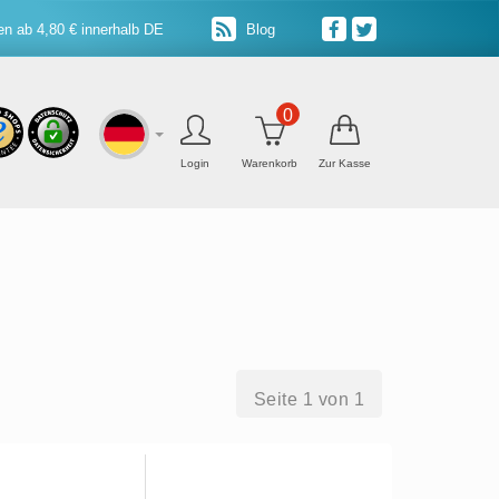
n ab 4,80 € innerhalb DE
Blog
0
Login
Warenkorb
Zur Kasse
Seite 1 von 1