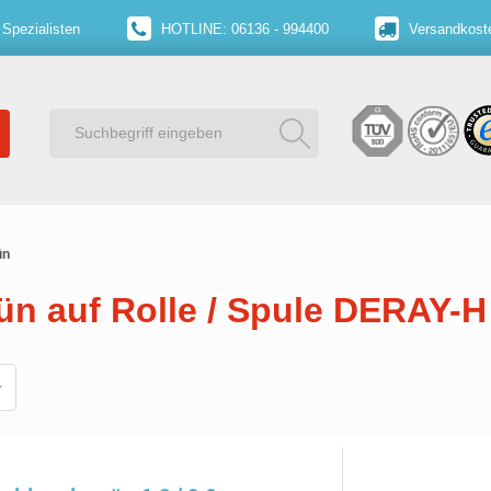
 Spezialisten
HOTLINE: 06136 - 994400
Versandkoste
ün
n auf Rolle / Spule DERAY-H