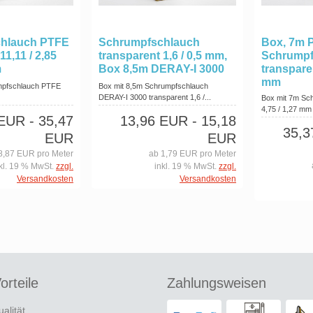
hlauch PTFE
Schrumpfschlauch
Box, 7m 
11,11 / 2,85
transparent 1,6 / 0,5 mm,
Schrumpf
m
Box 8,5m DERAY-I 3000
transparen
mm
mpfschlauch PTFE
Box mit 8,5m Schrumpfschlauch
DERAY-I 3000 transparent 1,6 /...
Box mit 7m Sc
4,75 / 1,27 m
 EUR
- 35,47
13,96 EUR
- 15,18
35,
EUR
EUR
8,87 EUR pro Meter
ab 1,79 EUR pro Meter
kl. 19 % MwSt.
zzgl.
inkl. 19 % MwSt.
zzgl.
Versandkosten
Versandkosten
orteile
Zahlungsweisen
ualität