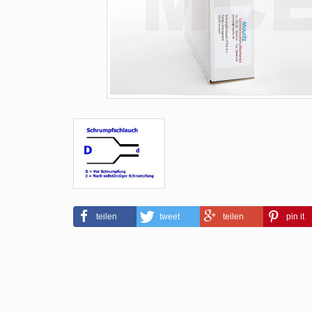
teilen
tweet
teilen
pin it