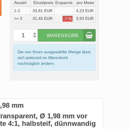
Anzahl
Einzelpreis
Ersparnis
pro Meter
1-2
33,81 EUR
4,23 EUR
>= 3
31,45 EUR
3,93 EUR
-7 %
WARENKORB
Die von Ihnen ausgewählte Menge lässt
sich jederzeit im Warenkorb
nachträglich ändern.
1,98 mm
ansparent, Ø 1,98 mm vor
e 4:1, halbsteif, dünnwandig