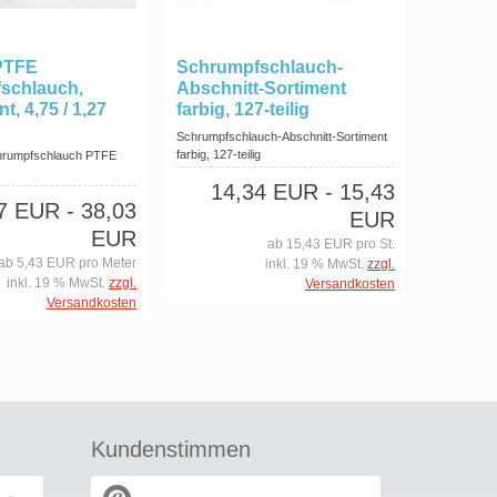
PTFE
Schrumpfschlauch-
schlauch,
Abschnitt-Sortiment
t, 4,75 / 1,27
farbig, 127-teilig
Schrumpfschlauch-Abschnitt-Sortiment
farbig, 127-teilig
hrumpfschlauch PTFE
m
14,34 EUR
- 15,43
37 EUR
- 38,03
EUR
EUR
ab 15,43 EUR pro St.
ab 5,43 EUR pro Meter
inkl. 19 % MwSt.
zzgl.
inkl. 19 % MwSt.
zzgl.
Versandkosten
Versandkosten
Kundenstimmen