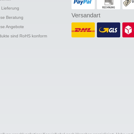
e Lieferung
Versandart
ose Beratung
ose Angebote
odukte sind RoHS konform