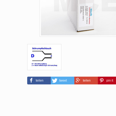
teilen
tweet
teilen
pin it