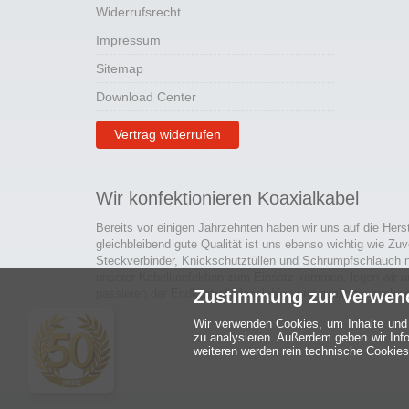
Widerrufsrecht
Impressum
Sitemap
Download Center
Vertrag widerrufen
Wir konfektionieren Koaxialkabel
Bereits vor einigen Jahrzehnten haben wir uns auf die Hers
gleichbleibend gute Qualität ist uns ebenso wichtig wie Zuv
Steckverbinder, Knickschutztüllen und Schrumpfschlauch 
unserer Kabelkonfektion zum Einsatz kommen, legen wir a
passieren der Endkontrolle langlebige und qualitativ hochwe
Zustimmung zur Verwen
Wir verwenden Cookies, um Inhalte und 
zu analysieren. Außerdem geben wir Inf
weiteren werden rein technische Cookies 
Ein halbes