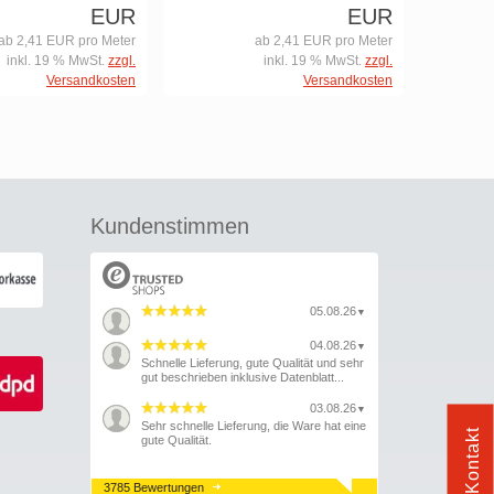
EUR
EUR
ab 2,41 EUR pro Meter
ab 2,41 EUR pro Meter
inkl. 19 % MwSt.
zzgl.
inkl. 19 % MwSt.
zzgl.
Versandkosten
Versandkosten
Kundenstimmen
05.08.26
▼
04.08.26
▼
Schnelle Lieferung, gute Qualität und sehr
gut beschrieben inklusive Datenblatt...
03.08.26
▼
Sehr schnelle Lieferung, die Ware hat eine
Kontakt
gute Qualität.
3785 Bewertungen