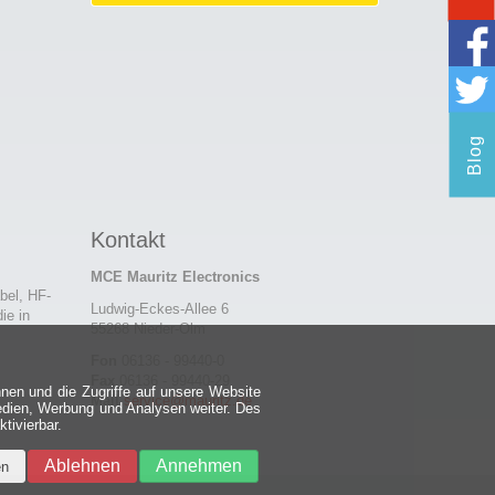
Blog
Kontakt
MCE Mauritz Electronics
bel, HF-
Ludwig-Eckes-Allee 6
ie in
55268 Nieder-Olm
Fon
06136 - 99440-0
Fax
06136 - 99440-29
nen und die Zugriffe auf unsere Website
Mail
service@mauritz.de
edien, Werbung und Analysen weiter. Des
tivierbar.
Ablehnen
Annehmen
en