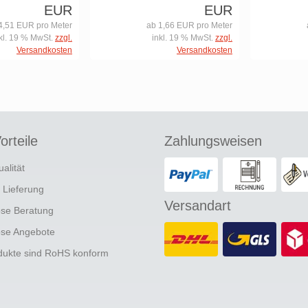
EUR
EUR
4,51 EUR pro Meter
ab 1,66 EUR pro Meter
kl. 19 % MwSt.
zzgl.
inkl. 19 % MwSt.
zzgl.
Versandkosten
Versandkosten
orteile
Zahlungsweisen
ualität
e Lieferung
Versandart
ose Beratung
ose Angebote
odukte sind RoHS konform