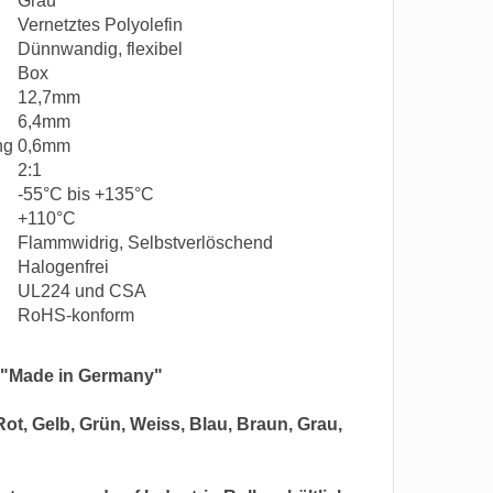
Grau
Vernetztes Polyolefin
Dünnwandig, flexibel
Box
12,7mm
6,4mm
ung
0,6mm
2:1
-55°C bis +135°C
+110°C
Flammwidrig, Selbstverlöschend
Halogenfrei
UL224 und CSA
RoHS-konform
 "Made in Germany"
t, Gelb, Grün, Weiss, Blau, Braun, Grau,