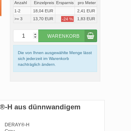
Anzahl
Einzelpreis
Ersparnis
pro Meter
1-2
18,04 EUR
2,41 EUR
>= 3
13,70 EUR
1,83 EUR
-24 %
WARENKORB
Die von Ihnen ausgewählte Menge lässt
sich jederzeit im Warenkorb
nachträglich ändern.
®-H aus dünnwandigem
DERAY®-H