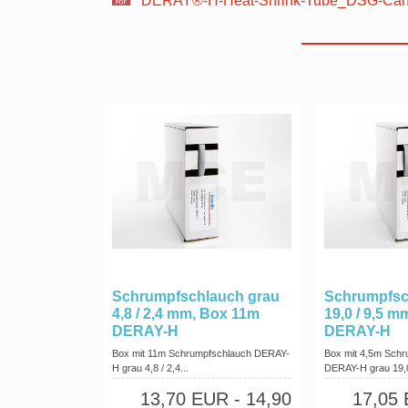
DERAY®-H-Heat-Shrink-Tube_DSG-Canu
Schrumpfschlauch grau
Schrumpfsc
4,8 / 2,4 mm, Box 11m
19,0 / 9,5 m
DERAY-H
DERAY-H
Box mit 11m Schrumpfschlauch DERAY-
Box mit 4,5m Sch
H grau 4,8 / 2,4...
DERAY-H grau 19,0 
13,70 EUR
- 14,90
17,05