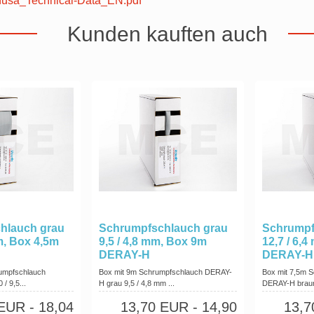
sa_Technical-Data_EN.pdf
Kunden kauften auch
hlauch grau
Schrumpfschlauch grau
Schrumpf
m, Box 4,5m
9,5 / 4,8 mm, Box 9m
12,7 / 6,
DERAY-H
DERAY-H
rumpfschlauch
Box mit 9m Schrumpfschlauch DERAY-
Box mit 7,5m 
/ 9,5...
H grau 9,5 / 4,8 mm ...
DERAY-H braun 
 EUR
- 18,04
13,70 EUR
- 14,90
13,