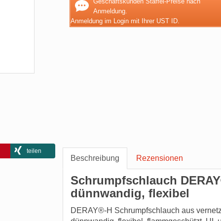
Geschäftskunden Staffel-Preise nach
Anmeldung.
Anmeldung im Login mit Ihrer UST ID.
teilen
Beschreibung
Rezensionen
Schrumpfschlauch DERAY®-
dünnwandig, flexibel
DERAY®-H Schrumpfschlauch aus vernetzte