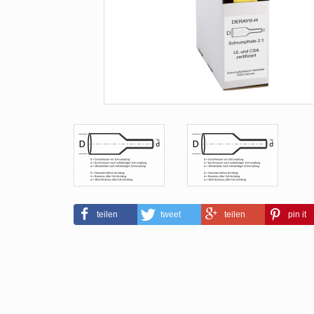
teilen
tweet
teilen
pin it