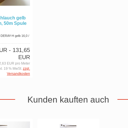
hlauch gelb
mm, 50m Spule
DERAY-H gelb 16,0 /
EUR
- 131,65
EUR
2,63 EUR pro Meter
kl. 19 % MwSt.
zzgl.
Versandkosten
Kunden kauften auch