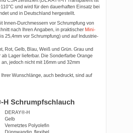
und CSA zertifiziert (DERAY®-H Transparent ist
 +110°C und wird für den dauerhaften Einsatz bei
det und in Deutschland hergestellt.
t Innen-Durchmessern vor Schrumpfung von
hnitt nach Ihren Angaben, in praktischer
Mini-
bis 25,4mm vor Schrumpfung) und auf Industrie-
t, Rot, Gelb, Blau, Weiß und Grün. Grau und
 ab Lager lieferbar. Die Sonderfarbe Orange
an, jedoch nicht mit 16mm und 32mm
Ihrer Wunschlänge, auch bedruckt, sind auf
®-H Schrumpfschlauch
DERAY®-H
Gelb
Vernetztes Polyolefin
Dünnwandig, flexibel