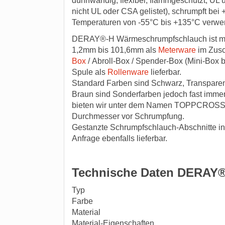
dünnwandig, flexibel, flammgeschützt, UL 
nicht UL oder CSA gelistet), schrumpft bei
Temperaturen von -55°C bis +135°C verwen
DERAY®-H Wärmeschrumpfschlauch ist mi
1,2mm bis 101,6mm als
Meterware
im Zusc
Box
/ Abroll-Box / Spender-Box (Mini-Box 
Spule als
Rollenware
lieferbar.
Standard Farben sind Schwarz, Transparen
Braun sind Sonderfarben jedoch fast immer
bieten wir unter dem Namen TOPPCROSS 
Durchmesser vor Schrumpfung.
Gestanzte Schrumpfschlauch-Abschnitte in 
Anfrage ebenfalls lieferbar.
Technische Daten DERAY
Typ
Farbe
Material
Material-Eigenschaften