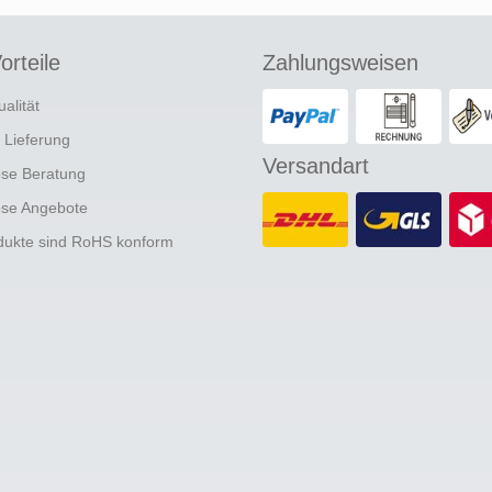
orteile
Zahlungsweisen
ualität
e Lieferung
Versandart
ose Beratung
ose Angebote
odukte sind RoHS konform