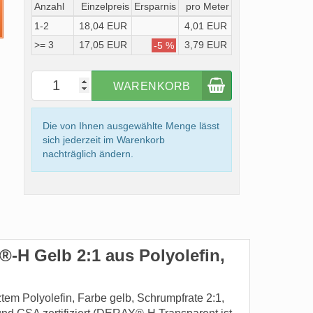
Anzahl
Einzelpreis
Ersparnis
pro Meter
1-2
18,04 EUR
4,01 EUR
>= 3
17,05 EUR
3,79 EUR
-5 %
WARENKORB
Die von Ihnen ausgewählte Menge lässt
sich jederzeit im Warenkorb
nachträglich ändern.
H Gelb 2:1 aus Polyolefin,
m Polyolefin, Farbe gelb, Schrumpfrate 2:1,