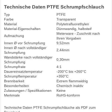
Technische Daten PTFE Schrumpfschlauch
Typ
PTFE
Farbe
Transparent
Material
Polytetrafluorethylen
Material-Eigenschaften
Dünnwandig, halbsteif
Meterware - Zuschnitt nach
Aufmachung
Ihren Vorgaben
Innen Ø vor Schrumpfung
9,52mm
Innen Ø nach vollständiger
2,44mm
Schrumpfung
Wandstärke nach vollständiger
0,30mm
Schrumpfung
Schrumpfrate
4:1
Dauereinsatztemperatur
-200°C bis +260°C
Schrumpftemperatur
+350°C
Brennbarkeit
Extrem flammwidrig
Besonderheiten
Chemisch inaktiv
Zulassungen / Spezifikationen
Keine
Merkmale
RoHS-konform
Technische Daten PTFE Schrumpfschläuche als PDF zum