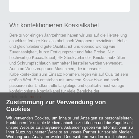
Wir konfektionieren Koaxialkabel
Bereits vor einigen Jahrzehnten haben wir uns auf die Herstellung
anschlussfertiger Koaxialkabel nach Vorgaben spezialisiert. Hohe
und gleichbleibend gute Qualität ist uns ebenso wichtig wie
Zuverlässigkeit, kurze Fertigungszeit und faire Preise. Nur
hochwertige Koaxialkabel, HF-Steckverbinder, Knickschutztüllen
und Schrumpfschlauch namhafter Hersteller werden verwendet.
Auch an Werkzeuge und Maschinen, die in unserer
Kabelkonfektion zum Einsatz kommen, legen wir auf Qualität sehr
großen Wert. So entstehen mit unserem Know-How und nach
passieren der Endkontrolle langlebige und qualitativ hochwertige
konfektionierte Koaxialkabel für viele Bereiche der
Elektronik.
mehr ›
Zustimmung zur Verwendung von
Cookies
Kontakt
Wir verwenden Cookies, um Inhalte und Anzeigen zu personalisieren,
Funktionen für soziale Medien anbieten zu können und die Zugriffe auf
MCE Mauritz Electronics
unsere Website zu analysieren. Außerdem geben wir Informationen zu
Ihrer Nutzung unserer Website an unsere Partner für soziale Medien,
Ludwig-Eckes-Allee 6
Werbung und Analysen weiter. Des weiteren werden rein technische