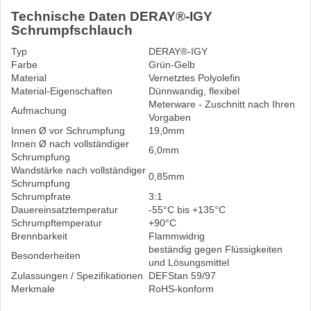
Technische Daten DERAY®-IGY
Schrumpfschlauch
Typ
DERAY®-IGY
Farbe
Grün-Gelb
Material
Vernetztes Polyolefin
Material-Eigenschaften
Dünnwandig, flexibel
Meterware - Zuschnitt nach Ihren
Aufmachung
Vorgaben
Innen Ø vor Schrumpfung
19,0mm
Innen Ø nach vollständiger
6,0mm
Schrumpfung
Wandstärke nach vollständiger
0,85mm
Schrumpfung
Schrumpfrate
3:1
Dauereinsatztemperatur
-55°C bis +135°C
Schrumpftemperatur
+90°C
Brennbarkeit
Flammwidrig
beständig gegen Flüssigkeiten
Besonderheiten
und Lösungsmittel
Zulassungen / Spezifikationen
DEFStan 59/97
Merkmale
RoHS-konform