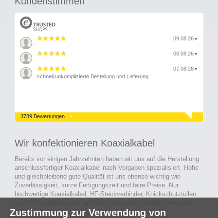
Kundenstimmen
09.08.26
▼
08.08.26
▼
07.08.26
▼
schnell unkomplizierte Bestellung und Lieferung
3789 Bewertungen
Wir konfektionieren Koaxialkabel
Bereits vor einigen Jahrzehnten haben wir uns auf die Herstellung
anschlussfertiger Koaxialkabel nach Vorgaben spezialisiert. Hohe
und gleichbleibend gute Qualität ist uns ebenso wichtig wie
Zuverlässigkeit, kurze Fertigungszeit und faire Preise. Nur
hochwertige Koaxialkabel, HF-Steckverbinder, Knickschutztüllen
und Schrumpfschlauch namhafter Hersteller werden verwendet.
Zustimmung zur Verwendung von
Auch an Werkzeuge und Maschinen, die in unserer