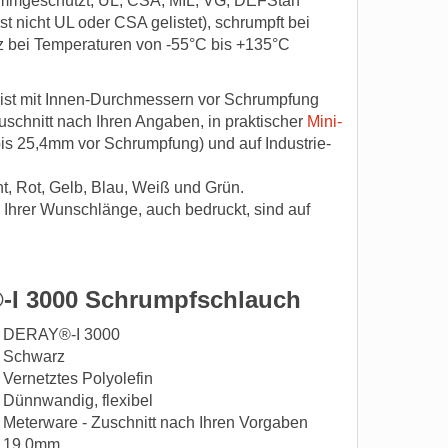
flammgeschützt, UL, CSA, MIL, VG, DEFStan
 nicht UL oder CSA gelistet), schrumpft bei
z bei Temperaturen von -55°C bis +135°C
t mit Innen-Durchmessern vor Schrumpfung
schnitt nach Ihren Angaben, in praktischer
Mini-
bis 25,4mm vor Schrumpfung) und auf Industrie-
, Rot, Gelb, Blau, Weiß und Grün.
Ihrer Wunschlänge, auch bedruckt, sind auf
-I 3000 Schrumpfschlauch
DERAY®-I 3000
Schwarz
Vernetztes Polyolefin
Dünnwandig, flexibel
Meterware - Zuschnitt nach Ihren Vorgaben
19,0mm