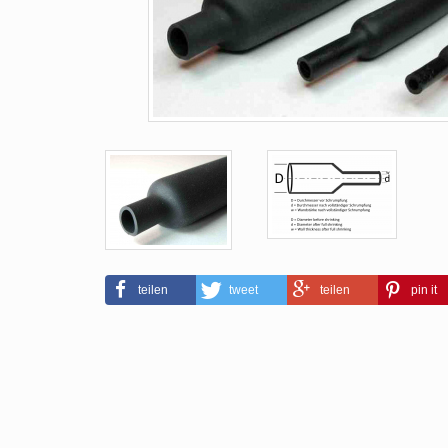
teilen
tweet
teilen
pin it