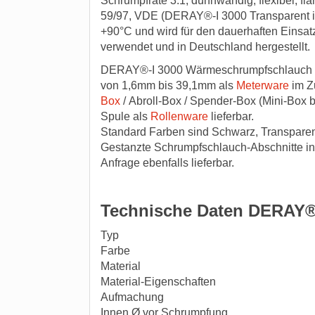
Schrumpfrate 3:1, dünnwandig, flexibel, 
59/97, VDE (DERAY®-I 3000 Transparent ist
+90°C und wird für den dauerhaften Einsat
verwendet und in Deutschland hergestellt.
DERAY®-I 3000 Wärmeschrumpfschlauch is
von 1,6mm bis 39,1mm als
Meterware
im Zu
Box
/ Abroll-Box / Spender-Box (Mini-Box 
Spule als
Rollenware
lieferbar.
Standard Farben sind Schwarz, Transparent
Gestanzte Schrumpfschlauch-Abschnitte in 
Anfrage ebenfalls lieferbar.
Technische Daten DERAY®
Typ
Farbe
Material
Material-Eigenschaften
Aufmachung
Innen Ø vor Schrumpfung