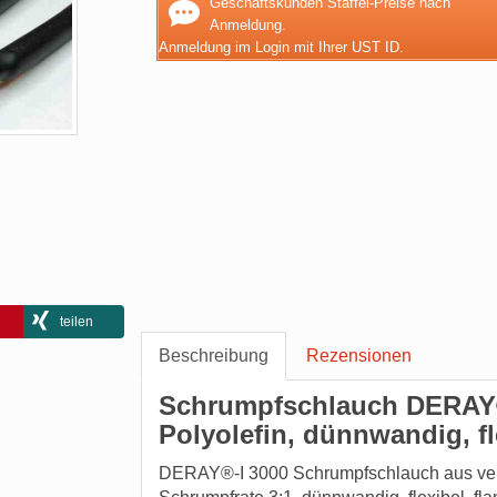
Geschäftskunden Staffel-Preise nach
Anmeldung.
Anmeldung im Login mit Ihrer UST ID.
teilen
Beschreibung
Rezensionen
Schrumpfschlauch DERAY®
Polyolefin, dünnwandig, f
DERAY®-I 3000 Schrumpfschlauch aus vern