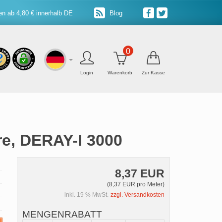
n ab 4,80 € innerhalb DE
Blog
0
Login
Warenkorb
Zur Kasse
e, DERAY-I 3000
8,37 EUR
(8,37 EUR pro Meter)
inkl. 19 % MwSt.
zzgl. Versandkosten
MENGENRABATT