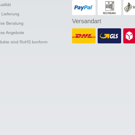
ualität
e Lieferung
Versandart
ose Beratung
ose Angebote
odukte sind RoHS konform