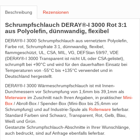
Beschreibung
Rezensionen
Schrumpfschlauch DERAY®-I 3000 Rot 3:1
aus Polyolefin, dünnwandig, flexibel
DERAY®-I 3000 Schrumpfschlauch aus vernetztem Polyolefin,
Farbe rot, Schrumpfrate 3:1, dünnwandig, flexibel,
flammgeschützt, UL, CSA, MIL, VG, DEFStan 59/97, VDE
(DERAY®-I 3000 Transparent ist nicht UL oder CSA gelistet),
schrumpft bei +90°C und wird für den dauerhaften Einsatz bei
Temperaturen von -55°C bis +135°C verwendet und in
Deutschland hergestellt.
DERAY®-I 3000 Wärmeschrumpfschlauch ist mit Innen-
Durchmessern vor Schrumpfung von 1,6mm bis 39,1mm als
Meterware
im Zuschnitt nach Ihren Angaben, in praktischer
Mini-
Box
/ Abroll-Box / Spender-Box (Mini-Box bis 25,4mm vor
Schrumpfung) und auf Industrie-Spule als
Rollenware
lieferbar.
Standard Farben sind Schwarz, Transparent, Rot, Gelb, Blau,
Weiß und Grün.
Gestanzte Schrumpfschlauch-Abschnitte in Ihrer Wunschlänge,
auch bedruckt, sind auf Anfrage ebenfalls lieferbar.