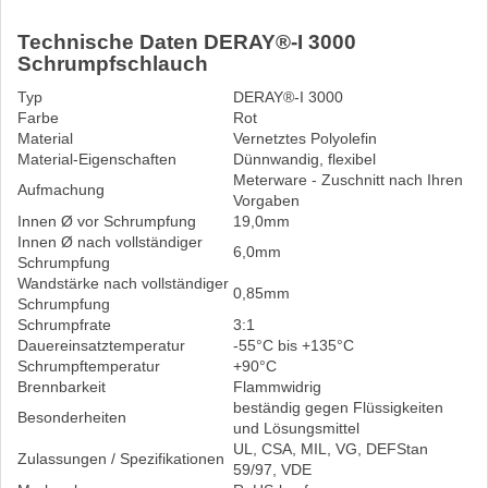
Technische Daten DERAY®-I 3000
Schrumpfschlauch
Typ
DERAY®-I 3000
Farbe
Rot
Material
Vernetztes Polyolefin
Material-Eigenschaften
Dünnwandig, flexibel
Meterware - Zuschnitt nach Ihren
Aufmachung
Vorgaben
Innen Ø vor Schrumpfung
19,0mm
Innen Ø nach vollständiger
6,0mm
Schrumpfung
Wandstärke nach vollständiger
0,85mm
Schrumpfung
Schrumpfrate
3:1
Dauereinsatztemperatur
-55°C bis +135°C
Schrumpftemperatur
+90°C
Brennbarkeit
Flammwidrig
beständig gegen Flüssigkeiten
Besonderheiten
und Lösungsmittel
UL, CSA, MIL, VG, DEFStan
Zulassungen / Spezifikationen
59/97, VDE