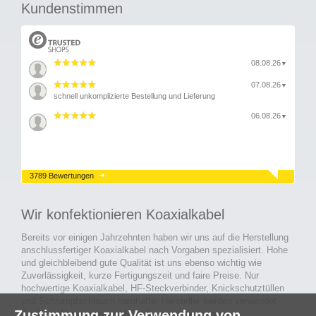
Kundenstimmen
08.08.26
▼
07.08.26
▼
schnell unkomplizierte Bestellung und Lieferung
06.08.26
▼
3789 Bewertungen
Wir konfektionieren Koaxialkabel
Bereits vor einigen Jahrzehnten haben wir uns auf die Herstellung
anschlussfertiger Koaxialkabel nach Vorgaben spezialisiert. Hohe
und gleichbleibend gute Qualität ist uns ebenso wichtig wie
Zuverlässigkeit, kurze Fertigungszeit und faire Preise. Nur
hochwertige Koaxialkabel, HF-Steckverbinder, Knickschutztüllen
und Schrumpfschlauch namhafter Hersteller werden verwendet.
Zustimmung zur Verwendung von
Auch an Werkzeuge und Maschinen, die in unserer