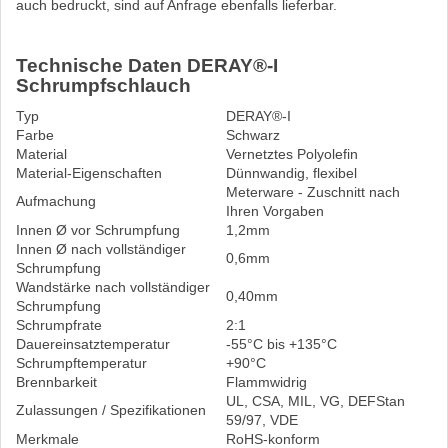
auch bedruckt, sind auf Anfrage ebenfalls lieferbar.
Technische Daten DERAY®-I
Schrumpfschlauch
Typ
DERAY®-I
Farbe
Schwarz
Material
Vernetztes Polyolefin
Material-Eigenschaften
Dünnwandig, flexibel
Meterware - Zuschnitt nach
Aufmachung
Ihren Vorgaben
Innen Ø vor Schrumpfung
1,2mm
Innen Ø nach vollständiger
0,6mm
Schrumpfung
Wandstärke nach vollständiger
0,40mm
Schrumpfung
Schrumpfrate
2:1
Dauereinsatztemperatur
-55°C bis +135°C
Schrumpftemperatur
+90°C
Brennbarkeit
Flammwidrig
UL, CSA, MIL, VG, DEFStan
Zulassungen / Spezifikationen
59/97, VDE
Merkmale
RoHS-konform