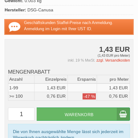
Gewicht:
0.003 kg
Hersteller:
DSG-Canusa
Geschäftskunden Staffel-Preise nach Anmeldung.
Anmeldung im Login mit Ihrer UST ID.
1,43 EUR
(1,43 EUR pro Meter)
inkl. 19 % MwSt.
zzgl. Versandkosten
MENGENRABATT
Anzahl
Einzelpreis
Ersparnis
pro Meter
1-99
1,43 EUR
1,43 EUR
>= 100
0,76 EUR
0,76 EUR
-47 %
WARENKORB
Die von Ihnen ausgewählte Menge lässt sich jederzeit im
Warenkorb nachträglich ändern.