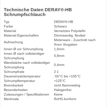
Technische Daten DERAY®-HB
Schrumpfschlauch
Typ
DERAY®-HB
Farbe
Schwarz
Material
Vernetztes Polyolefin
Material-Eigenschaften
Dünnwandig, flexibel
Meterware - Zuschnitt nach
Aufmachung
Ihren Vorgaben
Innen Ø vor Schrumpfung
1,6mm
Innen Ø nach vollständiger
0,8mm
Schrumpfung
Wandstärke nach vollständiger
0,4mm
Schrumpfung
Schrumpfrate
2:1
Dauereinsatztemperatur
-55°C bis +105°C
Schrumpftemperatur
+125°C
Brennbarkeit
nicht flammwidrig
Besonderheiten
Halogenfrei
Zulassungen / Spezifikationen
Keine
Merkmale
RoHS-konform