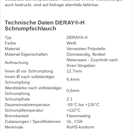
auch bedruckt, sind auf Anfrage ebenfalls lieferbar.
Technische Daten DERAY®-H
Schrumpfschlauch
Typ
DERAY®-H
Farbe
Weiß
Material
Vernetztes Polyolefin
Material-Eigenschaften
Dünnwandig, flexibel
Meterware - Zuschnitt nach
Aufmachung
Ihren Vorgaben
Innen Ø vor Schrumpfung
12,7mm
Innen Ø nach vollständiger
6,4mm
Schrumpfung
Wandstärke nach vollständiger
0,6mm
Schrumpfung
Schrumpfrate
2:1
Dauereinsatztemperatur
-55°C bis +135°C
Schrumpftemperatur
+110°C
Brennbarkeit
Flammwidrig
Zulassungen / Spezifikationen
UL, CSA
Merkmale
RoHS-konform