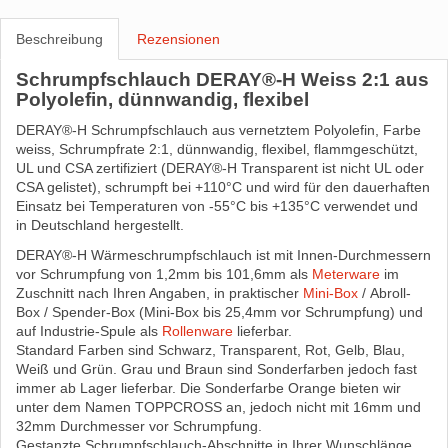
Beschreibung
Rezensionen
Schrumpfschlauch DERAY®-H Weiss 2:1 aus
Polyolefin, dünnwandig, flexibel
DERAY®-H Schrumpfschlauch aus vernetztem Polyolefin, Farbe
weiss, Schrumpfrate 2:1, dünnwandig, flexibel, flammgeschützt,
UL und CSA zertifiziert (DERAY®-H Transparent ist nicht UL oder
CSA gelistet), schrumpft bei +110°C und wird für den dauerhaften
Einsatz bei Temperaturen von -55°C bis +135°C verwendet und
in Deutschland hergestellt.
DERAY®-H Wärmeschrumpfschlauch ist mit Innen-Durchmessern
vor Schrumpfung von 1,2mm bis 101,6mm als
Meterware
im
Zuschnitt nach Ihren Angaben, in praktischer
Mini-Box
/ Abroll-
Box / Spender-Box (Mini-Box bis 25,4mm vor Schrumpfung) und
auf Industrie-Spule als
Rollenware
lieferbar.
Standard Farben sind Schwarz, Transparent, Rot, Gelb, Blau,
Weiß und Grün. Grau und Braun sind Sonderfarben jedoch fast
immer ab Lager lieferbar. Die Sonderfarbe Orange bieten wir
unter dem Namen TOPPCROSS an, jedoch nicht mit 16mm und
32mm Durchmesser vor Schrumpfung.
Gestanzte Schrumpfschlauch-Abschnitte in Ihrer Wunschlänge,