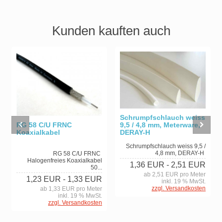
Kunden kauften auch
Schrumpfschlauch weiss
RG 58 C/U FRNC
9,5 / 4,8 mm, Meterware,
Koaxialkabel
DERAY-H
Schrumpfschlauch weiss 9,5 /
4,8 mm, DERAY-H
RG 58 C/U FRNC
Halogenfreies Koaxialkabel
1,36 EUR
- 2,51 EUR
50...
ab 2,51 EUR pro Meter
1,23 EUR
- 1,33 EUR
inkl. 19 % MwSt.
zzgl. Versandkosten
ab 1,33 EUR pro Meter
inkl. 19 % MwSt.
zzgl. Versandkosten