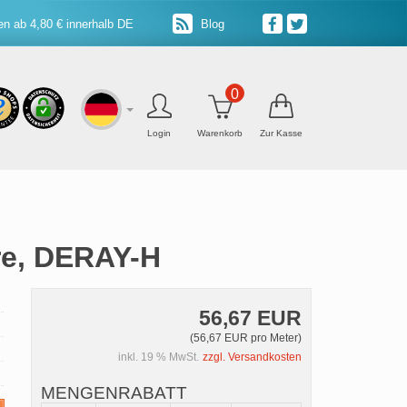
n ab 4,80 € innerhalb DE
Blog
0
Login
Warenkorb
Zur Kasse
re, DERAY-H
56,67 EUR
(56,67 EUR pro Meter)
inkl. 19 % MwSt.
zzgl. Versandkosten
MENGENRABATT