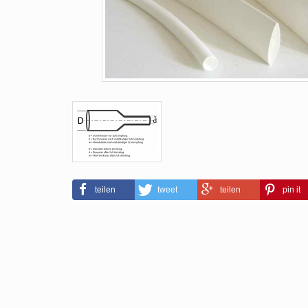
teilen
tweet
teilen
pin it