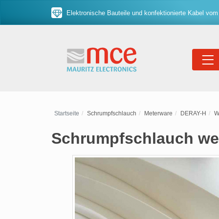
Elektronische Bauteile und konfektionierte Kabel vom
Startseite
Schrumpfschlauch
Meterware
DERAY-H
W
Schrumpfschlauch wei