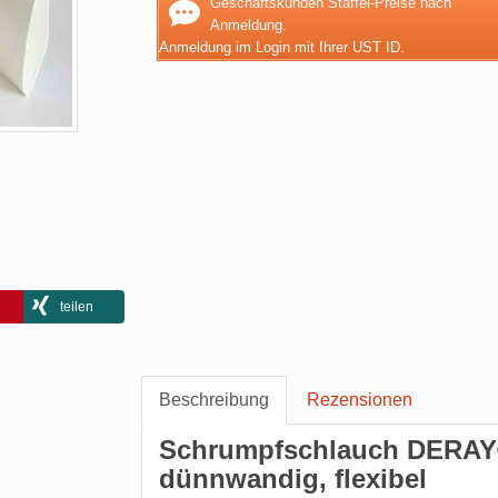
Geschäftskunden Staffel-Preise nach
Anmeldung.
Anmeldung im Login mit Ihrer UST ID.
teilen
Beschreibung
Rezensionen
Schrumpfschlauch DERAY®-
dünnwandig, flexibel