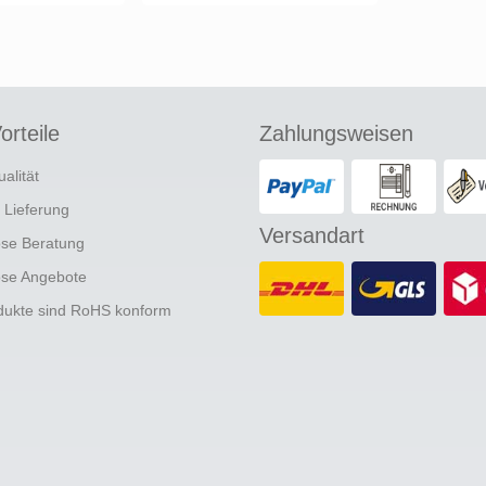
orteile
Zahlungsweisen
ualität
e Lieferung
Versandart
ose Beratung
ose Angebote
odukte sind RoHS konform