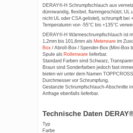
DERAY®-H Schrumpfschlauch aus vernetzte
dünnwandig, flexibel, flammgeschützt, UL 
nicht UL oder CSA gelistet), schrumpft bei
Temperaturen von -55°C bis +135°C verwen
DERAY®-H Wärmeschrumpfschlauch ist mi
1,2mm bis 101,6mm als
Meterware
im Zusc
Box
/ Abroll-Box / Spender-Box (Mini-Box 
Spule als
Rollenware
lieferbar.
Standard Farben sind Schwarz, Transparen
Braun sind Sonderfarben jedoch fast immer
bieten wir unter dem Namen TOPPCROSS 
Durchmesser vor Schrumpfung.
Gestanzte Schrumpfschlauch-Abschnitte in 
Anfrage ebenfalls lieferbar.
Technische Daten DERAY
Typ
Farbe