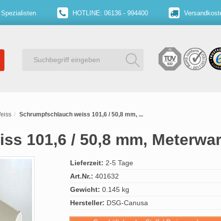
 Spezialisten
HOTLINE: 06136 - 994400
Versandkoste
eiss
Schrumpfschlauch weiss 101,6 / 50,8 mm, ...
ss 101,6 / 50,8 mm, Meterwa
Lieferzeit:
2-5 Tage
Art.Nr.:
401632
Gewicht:
0.145 kg
Hersteller:
DSG-Canusa