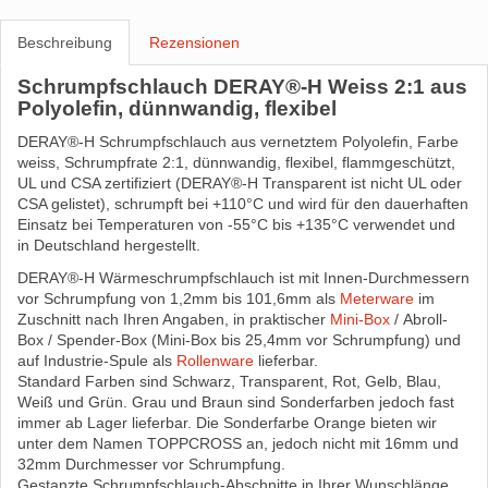
Beschreibung
Rezensionen
Schrumpfschlauch DERAY®-H Weiss 2:1 aus
Polyolefin, dünnwandig, flexibel
DERAY®-H Schrumpfschlauch aus vernetztem Polyolefin, Farbe
weiss, Schrumpfrate 2:1, dünnwandig, flexibel, flammgeschützt,
UL und CSA zertifiziert (DERAY®-H Transparent ist nicht UL oder
CSA gelistet), schrumpft bei +110°C und wird für den dauerhaften
Einsatz bei Temperaturen von -55°C bis +135°C verwendet und
in Deutschland hergestellt.
DERAY®-H Wärmeschrumpfschlauch ist mit Innen-Durchmessern
vor Schrumpfung von 1,2mm bis 101,6mm als
Meterware
im
Zuschnitt nach Ihren Angaben, in praktischer
Mini-Box
/ Abroll-
Box / Spender-Box (Mini-Box bis 25,4mm vor Schrumpfung) und
auf Industrie-Spule als
Rollenware
lieferbar.
Standard Farben sind Schwarz, Transparent, Rot, Gelb, Blau,
Weiß und Grün. Grau und Braun sind Sonderfarben jedoch fast
immer ab Lager lieferbar. Die Sonderfarbe Orange bieten wir
unter dem Namen TOPPCROSS an, jedoch nicht mit 16mm und
32mm Durchmesser vor Schrumpfung.
Gestanzte Schrumpfschlauch-Abschnitte in Ihrer Wunschlänge,