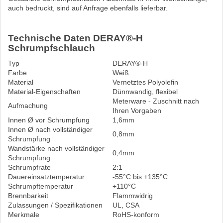
auch bedruckt, sind auf Anfrage ebenfalls lieferbar.
Technische Daten DERAY®-H
Schrumpfschlauch
Typ
DERAY®-H
Farbe
Weiß
Material
Vernetztes Polyolefin
Material-Eigenschaften
Dünnwandig, flexibel
Meterware - Zuschnitt nach
Aufmachung
Ihren Vorgaben
Innen Ø vor Schrumpfung
1,6mm
Innen Ø nach vollständiger
0,8mm
Schrumpfung
Wandstärke nach vollständiger
0,4mm
Schrumpfung
Schrumpfrate
2:1
Dauereinsatztemperatur
-55°C bis +135°C
Schrumpftemperatur
+110°C
Brennbarkeit
Flammwidrig
Zulassungen / Spezifikationen
UL, CSA
Merkmale
RoHS-konform