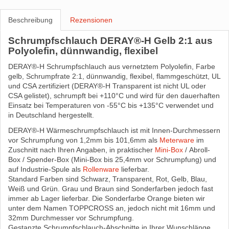
Beschreibung
Rezensionen
Schrumpfschlauch DERAY®-H Gelb 2:1 aus
Polyolefin, dünnwandig, flexibel
DERAY®-H Schrumpfschlauch aus vernetztem Polyolefin, Farbe
gelb, Schrumpfrate 2:1, dünnwandig, flexibel, flammgeschützt, UL
und CSA zertifiziert (DERAY®-H Transparent ist nicht UL oder
CSA gelistet), schrumpft bei +110°C und wird für den dauerhaften
Einsatz bei Temperaturen von -55°C bis +135°C verwendet und
in Deutschland hergestellt.
DERAY®-H Wärmeschrumpfschlauch ist mit Innen-Durchmessern
vor Schrumpfung von 1,2mm bis 101,6mm als
Meterware
im
Zuschnitt nach Ihren Angaben, in praktischer
Mini-Box
/ Abroll-
Box / Spender-Box (Mini-Box bis 25,4mm vor Schrumpfung) und
auf Industrie-Spule als
Rollenware
lieferbar.
Standard Farben sind Schwarz, Transparent, Rot, Gelb, Blau,
Weiß und Grün. Grau und Braun sind Sonderfarben jedoch fast
immer ab Lager lieferbar. Die Sonderfarbe Orange bieten wir
unter dem Namen TOPPCROSS an, jedoch nicht mit 16mm und
32mm Durchmesser vor Schrumpfung.
Gestanzte Schrumpfschlauch-Abschnitte in Ihrer Wunschlänge,