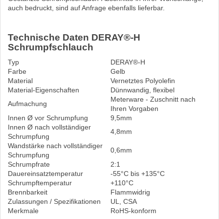
auch bedruckt, sind auf Anfrage ebenfalls lieferbar.
Technische Daten DERAY®-H
Schrumpfschlauch
Typ
DERAY®-H
Farbe
Gelb
Material
Vernetztes Polyolefin
Material-Eigenschaften
Dünnwandig, flexibel
Meterware - Zuschnitt nach
Aufmachung
Ihren Vorgaben
Innen Ø vor Schrumpfung
9,5mm
Innen Ø nach vollständiger
4,8mm
Schrumpfung
Wandstärke nach vollständiger
0,6mm
Schrumpfung
Schrumpfrate
2:1
Dauereinsatztemperatur
-55°C bis +135°C
Schrumpftemperatur
+110°C
Brennbarkeit
Flammwidrig
Zulassungen / Spezifikationen
UL, CSA
Merkmale
RoHS-konform