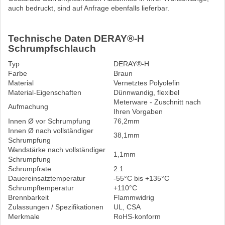
auch bedruckt, sind auf Anfrage ebenfalls lieferbar.
Technische Daten DERAY®-H
Schrumpfschlauch
Typ
DERAY®-H
Farbe
Braun
Material
Vernetztes Polyolefin
Material-Eigenschaften
Dünnwandig, flexibel
Meterware - Zuschnitt nach
Aufmachung
Ihren Vorgaben
Innen Ø vor Schrumpfung
76,2mm
Innen Ø nach vollständiger
38,1mm
Schrumpfung
Wandstärke nach vollständiger
1,1mm
Schrumpfung
Schrumpfrate
2:1
Dauereinsatztemperatur
-55°C bis +135°C
Schrumpftemperatur
+110°C
Brennbarkeit
Flammwidrig
Zulassungen / Spezifikationen
UL, CSA
Merkmale
RoHS-konform