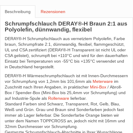
Beschreibung
Rezensionen
Schrumpfschlauch DERAY®-H Braun 2:1 aus
Polyolefin, dünnwandig, flexibel
DERAY®-H Schrumpfschlauch aus vernetztem Polyolefin, Farbe
braun, Schrumpfrate 2:1, dünnwandig, flexibel, flammgeschützt,
UL und CSA zertifiziert (DERAY®-H Transparent ist nicht UL oder
CSA gelistet), schrumpft bei +110°C und wird für den dauerhaften
Einsatz bei Temperaturen von -55°C bis +135°C verwendet und
in Deutschland hergestellt.
DERAY®-H Wärmeschrumpfschlauch ist mit Innen-Durchmessern
vor Schrumpfung von 1,2mm bis 101,6mm als
Meterware
im
Zuschnitt nach Ihren Angaben, in praktischer
Mini-Box
/ Abroll-
Box / Spender-Box (Mini-Box bis 25,4mm vor Schrumpfung) und
auf Industrie-Spule als
Rollenware
lieferbar.
Standard Farben sind Schwarz, Transparent, Rot, Gelb, Blau,
Weiß und Grün. Grau und Braun sind Sonderfarben jedoch fast
immer ab Lager lieferbar. Die Sonderfarbe Orange bieten wir
unter dem Namen TOPPCROSS an, jedoch nicht mit 16mm und
32mm Durchmesser vor Schrumpfung.
Gestanzte Schrumpfschlauch-Abschnitte in Ihrer Wunschlänge,