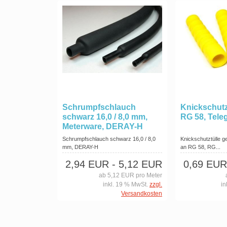
Schrumpfschlauch
Knickschutzt
schwarz 16,0 / 8,0 mm,
RG 58, Tele
Meterware, DERAY-H
Schrumpfschlauch schwarz 16,0 / 8,0
Knickschutztülle g
mm, DERAY-H
an RG 58, RG...
2,94 EUR
- 5,12 EUR
0,69 EUR
ab 5,12 EUR pro Meter
inkl. 19 % MwSt.
zzgl.
in
Versandkosten