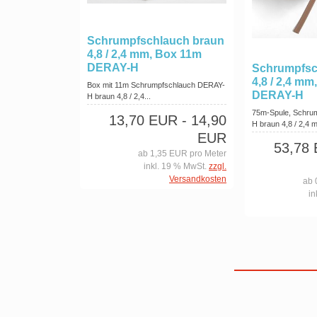
Schrumpfschlauch braun
4,8 / 2,4 mm, Box 11m
DERAY-H
Schrumpfsc
4,8 / 2,4 mm
Box mit 11m Schrumpfschlauch DERAY-
DERAY-H
H braun 4,8 / 2,4...
75m-Spule, Schru
13,70 EUR
- 14,90
H braun 4,8 / 2,4 m
EUR
53,78
ab 1,35 EUR pro Meter
inkl. 19 % MwSt.
zzgl.
Versandkosten
ab 
in