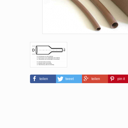
teilen
tweet
teilen
pin it