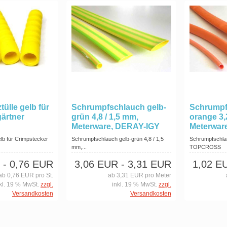
ülle gelb für
Schrumpfschlauch gelb-
Schrumpf
gärtner
grün 4,8 / 1,5 mm,
orange 3,
Meterware, DERAY-IGY
Meterwa
elb für Crimpstecker
Schrumpfschlauch gelb-grün 4,8 / 1,5
Schrumpfschlau
mm,...
TOPCROSS
- 0,76 EUR
3,06 EUR
- 3,31 EUR
1,02 E
ab 0,76 EUR pro St.
ab 3,31 EUR pro Meter
kl. 19 % MwSt.
zzgl.
inkl. 19 % MwSt.
zzgl.
Versandkosten
Versandkosten