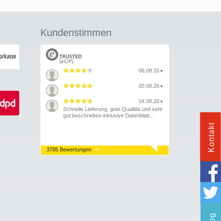
Kundenstimmen
06.08.26
▼
05.08.26
▼
04.08.26
▼
Schnelle Lieferung, gute Qualität und sehr
gut beschrieben inklusive Datenblatt...
Kontakt
3785 Bewertungen