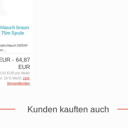
hlauch braun
, 75m Spule
mpfschlauch DERAY-
m ...
 EUR
- 64,87
EUR
0,43 EUR pro Meter
kl. 19 % MwSt.
zzgl.
Versandkosten
Kunden kauften auch