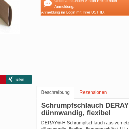
Geschäftskunden Staffel-Preise nach
Anmeldung.
Anmeldung im Login mit Ihrer UST ID.
teilen
Beschreibung
Rezensionen
Schrumpfschlauch DERAY®-
dünnwandig, flexibel
DERAY®-H Schrumpfschlauch aus vernetzte