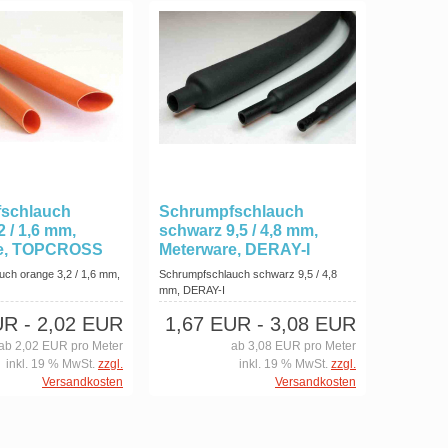
schlauch
Schrumpfschlauch
2 / 1,6 mm,
schwarz 9,5 / 4,8 mm,
re, TOPCROSS
Meterware, DERAY-I
ch orange 3,2 / 1,6 mm,
Schrumpfschlauch schwarz 9,5 / 4,8
mm, DERAY-I
UR
- 2,02 EUR
1,67 EUR
- 3,08 EUR
ab 2,02 EUR pro Meter
ab 3,08 EUR pro Meter
inkl. 19 % MwSt.
zzgl.
inkl. 19 % MwSt.
zzgl.
Versandkosten
Versandkosten