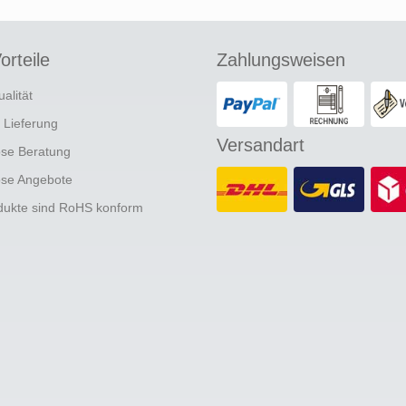
orteile
Zahlungsweisen
ualität
e Lieferung
Versandart
ose Beratung
ose Angebote
odukte sind RoHS konform