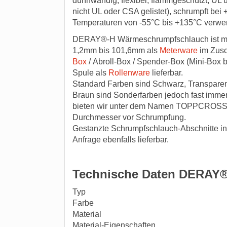
dünnwandig, flexibel, flammgeschützt, UL 
nicht UL oder CSA gelistet), schrumpft bei
Temperaturen von -55°C bis +135°C verwen
DERAY®-H Wärmeschrumpfschlauch ist mi
1,2mm bis 101,6mm als
Meterware
im Zusc
Box
/ Abroll-Box / Spender-Box (Mini-Box 
Spule als
Rollenware
lieferbar.
Standard Farben sind Schwarz, Transparen
Braun sind Sonderfarben jedoch fast immer
bieten wir unter dem Namen TOPPCROSS 
Durchmesser vor Schrumpfung.
Gestanzte Schrumpfschlauch-Abschnitte in 
Anfrage ebenfalls lieferbar.
Technische Daten DERAY
Typ
Farbe
Material
Material-Eigenschaften