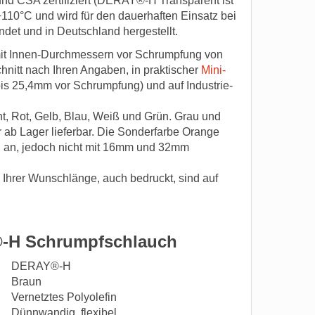
und CSA zertifiziert (DERAY®-H Transparent ist
 +110°C und wird für den dauerhaften Einsatz bei
det und in Deutschland hergestellt.
t Innen-Durchmessern vor Schrumpfung von
hnitt nach Ihren Angaben, in praktischer
Mini-
bis 25,4mm vor Schrumpfung) und auf Industrie-
t, Rot, Gelb, Blau, Weiß und Grün. Grau und
 ab Lager lieferbar. Die Sonderfarbe Orange
an, jedoch nicht mit 16mm und 32mm
Ihrer Wunschlänge, auch bedruckt, sind auf
®-H Schrumpfschlauch
DERAY®-H
Braun
Vernetztes Polyolefin
Dünnwandig, flexibel