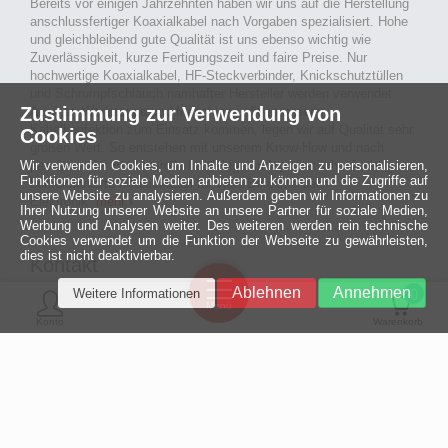
Bereits vor einigen Jahrzehnten haben wir uns auf die Herstellung
anschlussfertiger Koaxialkabel nach Vorgaben spezialisiert. Hohe
und gleichbleibend gute Qualität ist uns ebenso wichtig wie
Zuverlässigkeit, kurze Fertigungszeit und faire Preise. Nur
hochwertige Koaxialkabel, HF-Steckverbinder, Knickschutztüllen
und Schrumpfschlauch namhafter Hersteller werden verwendet.
Zustimmung zur Verwendung von
Auch an Werkzeuge und Maschinen, die in unserer
Kabelkonfektion zum Einsatz kommen, legen wir auf Qualität sehr
Cookies
großen Wert. So entstehen mit unserem Know-How und nach
Wir verwenden Cookies, um Inhalte und Anzeigen zu personalisieren,
passieren der Endkontrolle langlebige und qualitativ hochwertige
Funktionen für soziale Medien anbieten zu können und die Zugriffe auf
konfektionierte Koaxialkabel für viele Bereiche der
unsere Website zu analysieren. Außerdem geben wir Informationen zu
Elektronik.
mehr ›
Ihrer Nutzung unserer Website an unsere Partner für soziale Medien,
Werbung und Analysen weiter. Des weiteren werden rein technische
Cookies verwendet um die Funktion der Webseite zu gewährleisten,
dies ist nicht deaktivierbar.
Kontakt
Ein halbes
Ablehnen
Annehmen
Weitere Informationen
Jahrhundert
0
MCE Mauritz Electronics
Menü
technologische
Konto
Warenkorb
Exzellenz
Ludwig-Eckes-Allee 6
55268 Nieder-Olm
Mehr »
Fon
06136 - 99440-0
Fax
06136 - 99440-29
Mail
service@mauritz.de