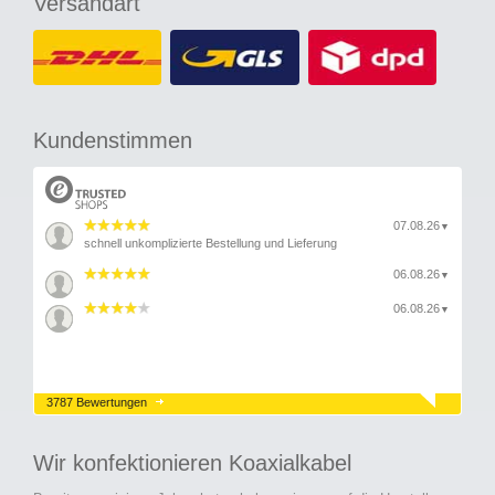
Versandart
Kundenstimmen
07.08.26
▼
schnell unkomplizierte Bestellung und Lieferung
06.08.26
▼
06.08.26
▼
3787 Bewertungen
Wir konfektionieren Koaxialkabel