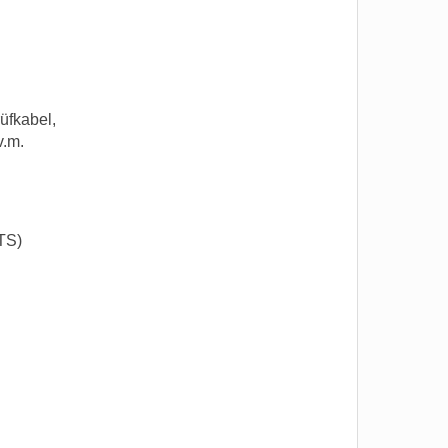
üfkabel,
v.m.
TS)