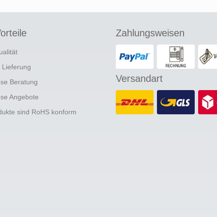
orteile
Zahlungsweisen
ualität
e Lieferung
Versandart
ose Beratung
ose Angebote
odukte sind RoHS konform