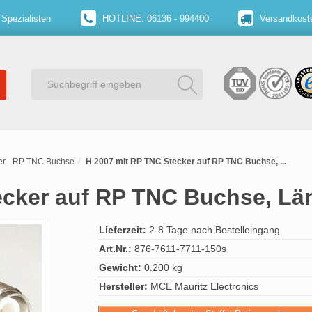
 Spezialisten
HOTLINE: 06136 - 994400
Versandkoste
er - RP TNC Buchse
H 2007 mit RP TNC Stecker auf RP TNC Buchse, ...
ecker auf RP TNC Buchse, Lä
Lieferzeit:
2-8 Tage nach Bestelleingang
Art.Nr.:
876-7611-7711-150s
Gewicht:
0.200 kg
Hersteller:
MCE Mauritz Electronics