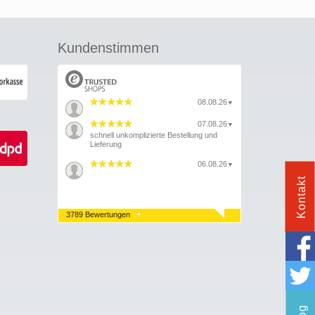
Kundenstimmen
08.08.26
▼
07.08.26
▼
schnell unkomplizierte Bestellung und
Lieferung
06.08.26
▼
Kontakt
3789 Bewertungen