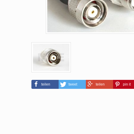
teilen
tweet
teilen
pin it