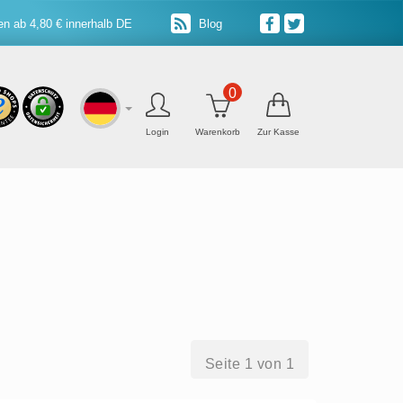
n ab 4,80 € innerhalb DE
Blog
0
Login
Warenkorb
Zur Kasse
Seite 1 von 1