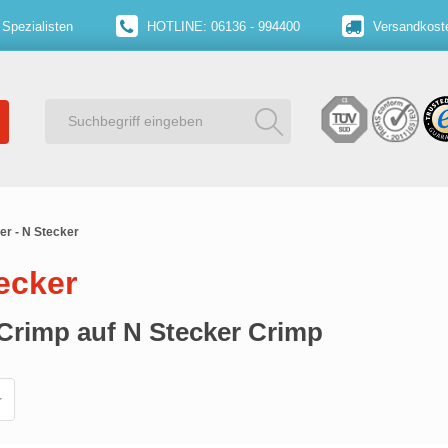
 Spezialisten
HOTLINE: 06136 - 994400
Versandkoste
r - N Stecker
ecker
Crimp auf N Stecker Crimp