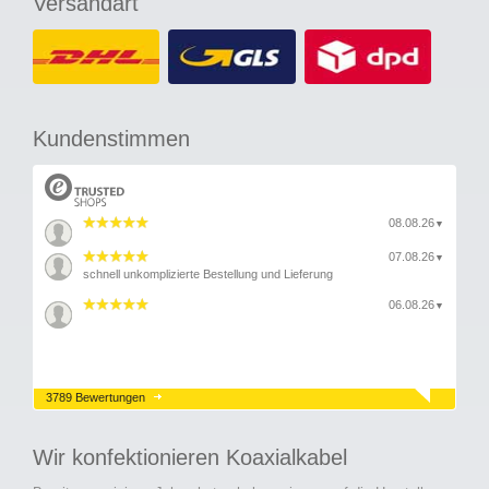
Versandart
Kundenstimmen
08.08.26
▼
07.08.26
▼
schnell unkomplizierte Bestellung und Lieferung
06.08.26
▼
3789 Bewertungen
Wir konfektionieren Koaxialkabel