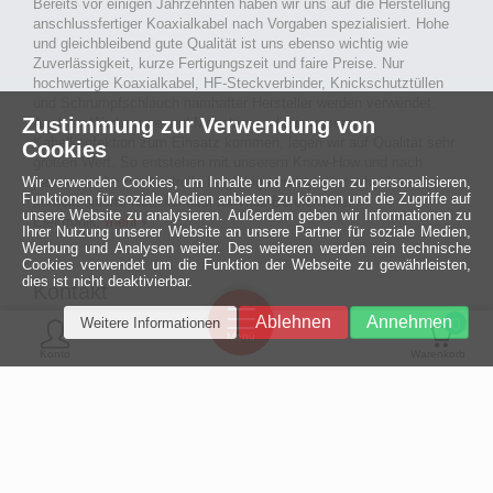
Bereits vor einigen Jahrzehnten haben wir uns auf die Herstellung
anschlussfertiger Koaxialkabel nach Vorgaben spezialisiert. Hohe
und gleichbleibend gute Qualität ist uns ebenso wichtig wie
Zuverlässigkeit, kurze Fertigungszeit und faire Preise. Nur
hochwertige Koaxialkabel, HF-Steckverbinder, Knickschutztüllen
und Schrumpfschlauch namhafter Hersteller werden verwendet.
Zustimmung zur Verwendung von
Auch an Werkzeuge und Maschinen, die in unserer
Kabelkonfektion zum Einsatz kommen, legen wir auf Qualität sehr
Cookies
großen Wert. So entstehen mit unserem Know-How und nach
Wir verwenden Cookies, um Inhalte und Anzeigen zu personalisieren,
passieren der Endkontrolle langlebige und qualitativ hochwertige
Funktionen für soziale Medien anbieten zu können und die Zugriffe auf
konfektionierte Koaxialkabel für viele Bereiche der
unsere Website zu analysieren. Außerdem geben wir Informationen zu
Elektronik.
mehr ›
Ihrer Nutzung unserer Website an unsere Partner für soziale Medien,
Werbung und Analysen weiter. Des weiteren werden rein technische
Cookies verwendet um die Funktion der Webseite zu gewährleisten,
dies ist nicht deaktivierbar.
Kontakt
Ein halbes
Ablehnen
Annehmen
Weitere Informationen
Jahrhundert
0
MCE Mauritz Electronics
Menü
technologische
Konto
Warenkorb
Exzellenz
Ludwig-Eckes-Allee 6
55268 Nieder-Olm
Mehr »
Fon
06136 - 99440-0
Fax
06136 - 99440-29
Mail
service@mauritz.de