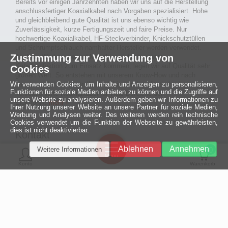
Bereits vor einigen Jahrzehnten haben wir uns auf die Herstellung
anschlussfertiger Koaxialkabel nach Vorgaben spezialisiert. Hohe
und gleichbleibend gute Qualität ist uns ebenso wichtig wie
Zuverlässigkeit, kurze Fertigungszeit und faire Preise. Nur
hochwertige Koaxialkabel, HF-Steckverbinder, Knickschutztüllen
und Schrumpfschlauch namhafter Hersteller werden verwendet.
Zustimmung zur Verwendung von
Auch an Werkzeuge und Maschinen, die in unserer
Kabelkonfektion zum Einsatz kommen, legen wir auf Qualität sehr
Cookies
großen Wert. So entstehen mit unserem Know-How und nach
Wir verwenden Cookies, um Inhalte und Anzeigen zu personalisieren,
passieren der Endkontrolle langlebige und qualitativ hochwertige
Funktionen für soziale Medien anbieten zu können und die Zugriffe auf
konfektionierte Koaxialkabel für viele Bereiche der
unsere Website zu analysieren. Außerdem geben wir Informationen zu
Elektronik.
mehr ›
Ihrer Nutzung unserer Website an unsere Partner für soziale Medien,
Werbung und Analysen weiter. Des weiteren werden rein technische
Cookies verwendet um die Funktion der Webseite zu gewährleisten,
dies ist nicht deaktivierbar.
Kontakt
Ein halbes
Ablehnen
Annehmen
Weitere Informationen
Jahrhundert
0
MCE Mauritz Electronics
Menü
technologische
Konto
Warenkorb
Exzellenz
Ludwig-Eckes-Allee 6
55268 Nieder-Olm
Mehr »
Fon
06136 - 99440-0
Fax
06136 - 99440-29
Mail
service@mauritz.de