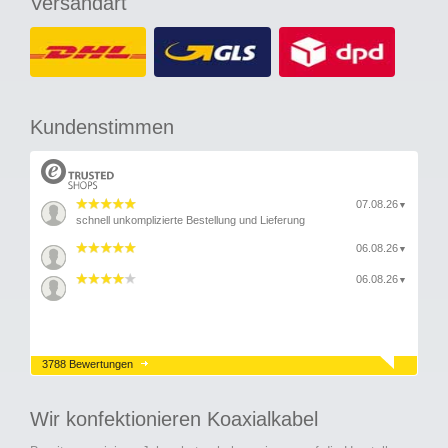
Versandart
Kundenstimmen
07.08.26
▼
schnell unkomplizierte Bestellung und Lieferung
06.08.26
▼
06.08.26
▼
3788 Bewertungen
Wir konfektionieren Koaxialkabel