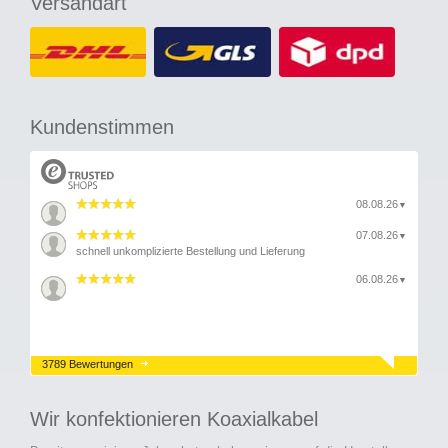
Versandart
Kundenstimmen
08.08.26
▼
07.08.26
▼
schnell unkomplizierte Bestellung und Lieferung
06.08.26
▼
3789 Bewertungen
Wir konfektionieren Koaxialkabel