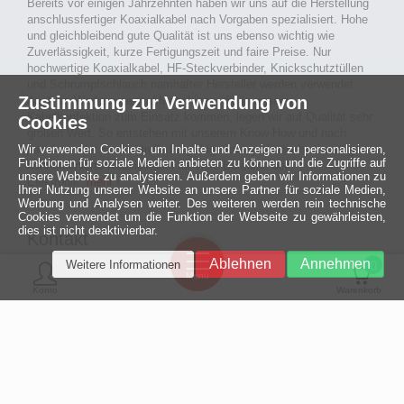
Bereits vor einigen Jahrzehnten haben wir uns auf die Herstellung
anschlussfertiger Koaxialkabel nach Vorgaben spezialisiert. Hohe
und gleichbleibend gute Qualität ist uns ebenso wichtig wie
Zuverlässigkeit, kurze Fertigungszeit und faire Preise. Nur
hochwertige Koaxialkabel, HF-Steckverbinder, Knickschutztüllen
und Schrumpfschlauch namhafter Hersteller werden verwendet.
Zustimmung zur Verwendung von
Auch an Werkzeuge und Maschinen, die in unserer
Kabelkonfektion zum Einsatz kommen, legen wir auf Qualität sehr
Cookies
großen Wert. So entstehen mit unserem Know-How und nach
Wir verwenden Cookies, um Inhalte und Anzeigen zu personalisieren,
passieren der Endkontrolle langlebige und qualitativ hochwertige
Funktionen für soziale Medien anbieten zu können und die Zugriffe auf
konfektionierte Koaxialkabel für viele Bereiche der
unsere Website zu analysieren. Außerdem geben wir Informationen zu
Elektronik.
mehr ›
Ihrer Nutzung unserer Website an unsere Partner für soziale Medien,
Werbung und Analysen weiter. Des weiteren werden rein technische
Cookies verwendet um die Funktion der Webseite zu gewährleisten,
dies ist nicht deaktivierbar.
Kontakt
Ein halbes
Ablehnen
Annehmen
Weitere Informationen
Jahrhundert
0
MCE Mauritz Electronics
Menü
technologische
Konto
Warenkorb
Exzellenz
Ludwig-Eckes-Allee 6
55268 Nieder-Olm
Mehr »
Fon
06136 - 99440-0
Fax
06136 - 99440-29
Mail
service@mauritz.de