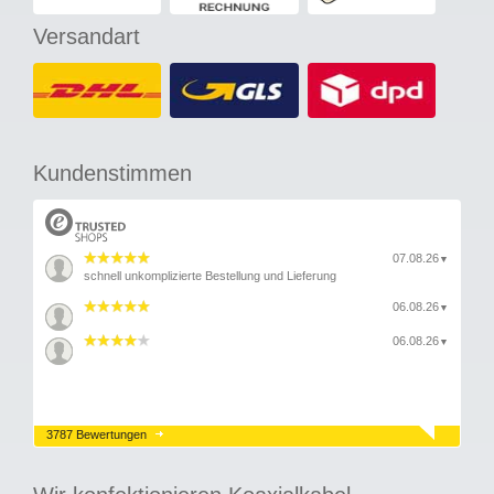
Versandart
Kundenstimmen
07.08.26
▼
schnell unkomplizierte Bestellung und Lieferung
06.08.26
▼
06.08.26
▼
3787 Bewertungen