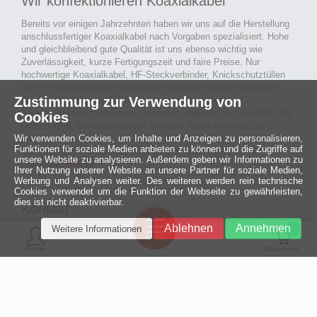
Wir konfektionieren Koaxialkabel
Bereits vor einigen Jahrzehnten haben wir uns auf die Herstellung
anschlussfertiger Koaxialkabel nach Vorgaben spezialisiert. Hohe
und gleichbleibend gute Qualität ist uns ebenso wichtig wie
Zuverlässigkeit, kurze Fertigungszeit und faire Preise. Nur
hochwertige Koaxialkabel, HF-Steckverbinder, Knickschutztüllen
und Schrumpfschlauch namhafter Hersteller werden verwendet.
Zustimmung zur Verwendung von
Auch an Werkzeuge und Maschinen, die in unserer
Kabelkonfektion zum Einsatz kommen, legen wir auf Qualität sehr
Cookies
großen Wert. So entstehen mit unserem Know-How und nach
Wir verwenden Cookies, um Inhalte und Anzeigen zu personalisieren,
passieren der Endkontrolle langlebige und qualitativ hochwertige
Funktionen für soziale Medien anbieten zu können und die Zugriffe auf
konfektionierte Koaxialkabel für viele Bereiche der
unsere Website zu analysieren. Außerdem geben wir Informationen zu
Elektronik.
mehr ›
Ihrer Nutzung unserer Website an unsere Partner für soziale Medien,
Werbung und Analysen weiter. Des weiteren werden rein technische
Cookies verwendet um die Funktion der Webseite zu gewährleisten,
dies ist nicht deaktivierbar.
Kontakt
Ein halbes
Ablehnen
Annehmen
Weitere Informationen
Jahrhundert
0
MCE Mauritz Electronics
Menü
technologische
Konto
Warenkorb
Exzellenz
Ludwig-Eckes-Allee 6
55268 Nieder-Olm
Mehr »
Fon
06136 - 99440-0
Fax
06136 - 99440-29
Mail
service@mauritz.de