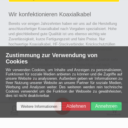
Wir konfektionieren Koaxialkabel
Bereits vor einigen Jahrzehnten haben wir uns auf die Herstellung
anschlussfertiger Koaxialkabel nach Vorgaben spezialisiert. Hohe
und gleichbleibend gute Qualität ist uns ebenso wichtig wie
Zuverlässigkeit, kurze Fertigungszeit und faire Preise. Nur
hochwertige Koaxialkabel, HF-Steckverbinder, Knickschutztüllen
und Schrumpfschlauch namhafter Hersteller werden verwendet.
Zustimmung zur Verwendung von
Auch an Werkzeuge und Maschinen, die in unserer
Kabelkonfektion zum Einsatz kommen, legen wir auf Qualität sehr
Cookies
großen Wert. So entstehen mit unserem Know-How und nach
Wir verwenden Cookies, um Inhalte und Anzeigen zu personalisieren,
passieren der Endkontrolle langlebige und qualitativ hochwertige
Funktionen für soziale Medien anbieten zu können und die Zugriffe auf
konfektionierte Koaxialkabel für viele Bereiche der
unsere Website zu analysieren. Außerdem geben wir Informationen zu
Elektronik.
mehr ›
Ihrer Nutzung unserer Website an unsere Partner für soziale Medien,
Werbung und Analysen weiter. Des weiteren werden rein technische
Cookies verwendet um die Funktion der Webseite zu gewährleisten,
dies ist nicht deaktivierbar.
Kontakt
Ein halbes
Ablehnen
Annehmen
Weitere Informationen
Jahrhundert
0
MCE Mauritz Electronics
Menü
technologische
Konto
Warenkorb
Exzellenz
Ludwig-Eckes-Allee 6
55268 Nieder-Olm
Mehr »