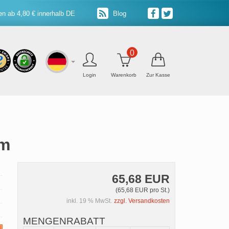
n ab 4,80 € innerhalb DE
Blog
0
Login
Warenkorb
Zur Kasse
0m
65,68 EUR
(65,68 EUR pro St.)
inkl. 19 % MwSt.
zzgl. Versandkosten
MENGENRABATT