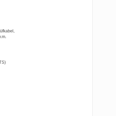
üfkabel,
v.m.
TS)