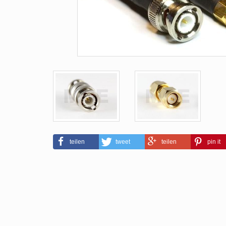
teilen
tweet
teilen
pin it