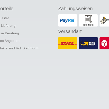
orteile
Zahlungsweisen
ualität
e Lieferung
Versandart
ose Beratung
ose Angebote
odukte sind RoHS konform