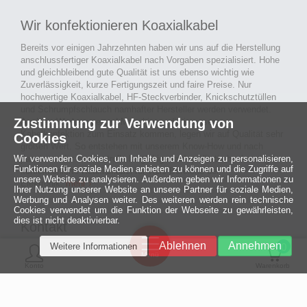
Wir konfektionieren Koaxialkabel
Bereits vor einigen Jahrzehnten haben wir uns auf die Herstellung
anschlussfertiger Koaxialkabel nach Vorgaben spezialisiert. Hohe
und gleichbleibend gute Qualität ist uns ebenso wichtig wie
Zuverlässigkeit, kurze Fertigungszeit und faire Preise. Nur
hochwertige Koaxialkabel, HF-Steckverbinder, Knickschutztüllen
und Schrumpfschlauch namhafter Hersteller werden verwendet.
Zustimmung zur Verwendung von
Auch an Werkzeuge und Maschinen, die in unserer
Kabelkonfektion zum Einsatz kommen, legen wir auf Qualität sehr
Cookies
großen Wert. So entstehen mit unserem Know-How und nach
Wir verwenden Cookies, um Inhalte und Anzeigen zu personalisieren,
passieren der Endkontrolle langlebige und qualitativ hochwertige
Funktionen für soziale Medien anbieten zu können und die Zugriffe auf
konfektionierte Koaxialkabel für viele Bereiche der
unsere Website zu analysieren. Außerdem geben wir Informationen zu
Elektronik.
mehr ›
Ihrer Nutzung unserer Website an unsere Partner für soziale Medien,
Werbung und Analysen weiter. Des weiteren werden rein technische
Cookies verwendet um die Funktion der Webseite zu gewährleisten,
dies ist nicht deaktivierbar.
Kontakt
Ein halbes
Ablehnen
Annehmen
Weitere Informationen
Jahrhundert
0
MCE Mauritz Electronics
Menü
technologische
Konto
Warenkorb
Exzellenz
Ludwig-Eckes-Allee 6
55268 Nieder-Olm
Mehr »
Fon
06136 - 99440-0