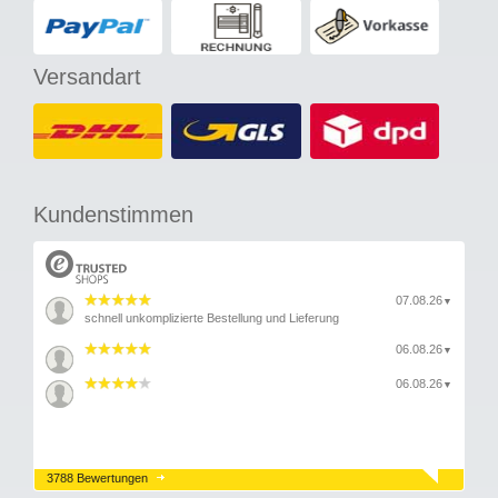
Versandart
Kundenstimmen
07.08.26
▼
schnell unkomplizierte Bestellung und Lieferung
06.08.26
▼
06.08.26
▼
3788 Bewertungen