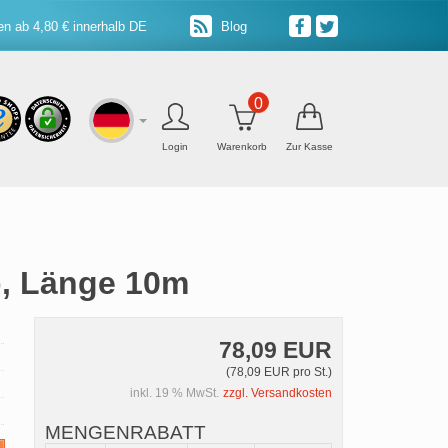
n ab 4,80 € innerhalb DE
Blog
0
Login
Warenkorb
Zur Kasse
p, Länge 10m
78,09 EUR
(78,09 EUR pro St.)
inkl. 19 % MwSt.
zzgl. Versandkosten
MENGENRABATT