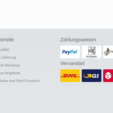
orteile
Zahlungsweisen
ualität
e Lieferung
Versandart
ose Beratung
ose Angebote
odukte sind RoHS konform