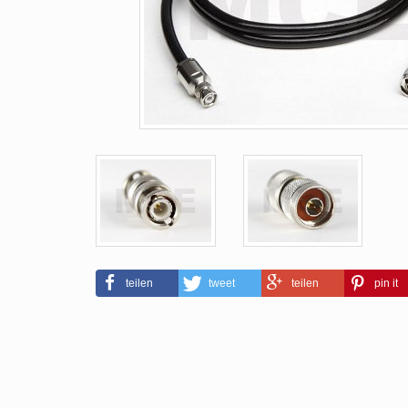
teilen
tweet
teilen
pin it