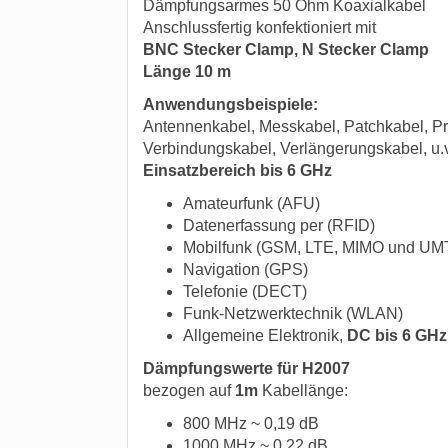
Dämpfungsarmes 50 Ohm Koaxialkabel
Anschlussfertig konfektioniert mit
BNC Stecker Clamp, N Stecker Clamp
Länge 10 m
Anwendungsbeispiele:
Antennenkabel, Messkabel, Patchkabel, Pr
Verbindungskabel, Verlängerungskabel, u.
Einsatzbereich bis 6 GHz
Amateurfunk (AFU)
Datenerfassung per (RFID)
Mobilfunk (GSM, LTE, MIMO und UM
Navigation (GPS)
Telefonie (DECT)
Funk-Netzwerktechnik (WLAN)
Allgemeine Elektronik,
DC bis 6 GHz
Dämpfungswerte für H2007
bezogen auf
1m
Kabellänge:
800 MHz ~ 0,19 dB
1000 MHz ~ 0,22 dB