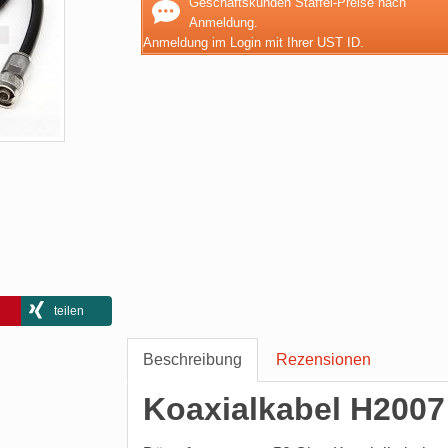
Geschäftskunden Staffel-Preise nach
Anmeldung.
Anmeldung im Login mit Ihrer UST ID.
teilen
Beschreibung
Rezensionen
Koaxialkabel H200