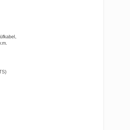
üfkabel,
v.m.
TS)