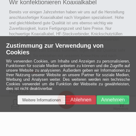
Wir konfektionieren Koaxialkabel
Bereits vor einigen Jahrzehnten haben wir uns auf die Herstellung
anschlussfertiger Koaxialkabel nach Vorgaben spezialisiert. Hohe
und gleichbleibend gute Qualität ist uns ebenso wichtig wie
Zuverlässigkeit, kurze Fertigungszeit und faire Preise. Nur
hochwertige Koaxialkabel, HF-Steckverbinder, Knickschutztüllen
und Schrumpfschlauch namhafter Hersteller werden verwendet.
Zustimmung zur Verwendung von
Auch an Werkzeuge und Maschinen, die in unserer
Kabelkonfektion zum Einsatz kommen, legen wir auf Qualität sehr
Cookies
großen Wert. So entstehen mit unserem Know-How und nach
Wir verwenden Cookies, um Inhalte und Anzeigen zu personalisieren,
passieren der Endkontrolle langlebige und qualitativ hochwertige
Funktionen für soziale Medien anbieten zu können und die Zugriffe auf
konfektionierte Koaxialkabel für viele Bereiche der
unsere Website zu analysieren. Außerdem geben wir Informationen zu
Elektronik.
mehr ›
Ihrer Nutzung unserer Website an unsere Partner für soziale Medien,
Werbung und Analysen weiter. Des weiteren werden rein technische
Cookies verwendet um die Funktion der Webseite zu gewährleisten,
dies ist nicht deaktivierbar.
Kontakt
Ein halbes
Ablehnen
Annehmen
Weitere Informationen
Jahrhundert
0
MCE Mauritz Electronics
Menü
technologische
Konto
Warenkorb
Exzellenz
Ludwig-Eckes-Allee 6
55268 Nieder-Olm
Mehr »
Fon
06136 - 99440-0
Fax
06136 - 99440-29
Mail
service@mauritz.de