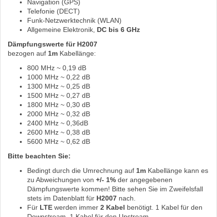
Navigation (GPS)
Telefonie (DECT)
Funk-Netzwerktechnik (WLAN)
Allgemeine Elektronik,
DC bis 6 GHz
Dämpfungswerte für H2007
bezogen auf
1m
Kabellänge:
800 MHz ~ 0,19 dB
1000 MHz ~ 0,22 dB
1300 MHz ~ 0,25 dB
1500 MHz ~ 0,27 dB
1800 MHz ~ 0,30 dB
2000 MHz ~ 0,32 dB
2400 MHz ~ 0,36dB
2600 MHz ~ 0,38 dB
5600 MHz ~ 0,62 dB
Bitte beachten Sie:
Bedingt durch die Umrechnung auf
1m
Kabellänge kann es
zu Abweichungen von
+/- 1%
der angegebenen
Dämpfungswerte kommen! Bitte sehen Sie im Zweifelsfall
stets im Datenblatt für
H2007
nach.
Für
LTE
werden immer
2 Kabel
benötigt. 1 Kabel für den
Downstream, 1 Kabel für den Upstream.