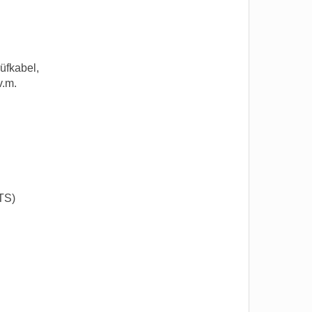
üfkabel,
v.m.
TS)