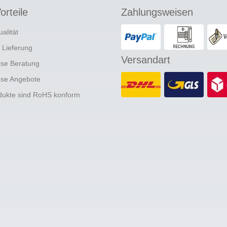
orteile
Zahlungsweisen
ualität
e Lieferung
Versandart
ose Beratung
ose Angebote
odukte sind RoHS konform