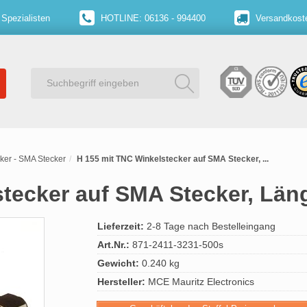
 Spezialisten
HOTLINE: 06136 - 994400
Versandkoste
ker - SMA Stecker
H 155 mit TNC Winkelstecker auf SMA Stecker, ...
stecker auf SMA Stecker, Län
Lieferzeit:
2-8 Tage nach Bestelleingang
Art.Nr.:
871-2411-3231-500s
Gewicht:
0.240 kg
Hersteller:
MCE Mauritz Electronics