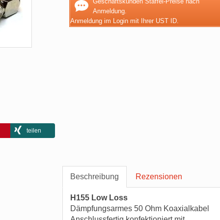
Geschäftskunden Staffel-Preise nach
Anmeldung.
Anmeldung im Login mit Ihrer UST ID.
teilen
Beschreibung
Rezensionen
H155 Low Loss
Dämpfungsarmes 50 Ohm Koaxialkabel
Anschlussfertig konfektioniert mit