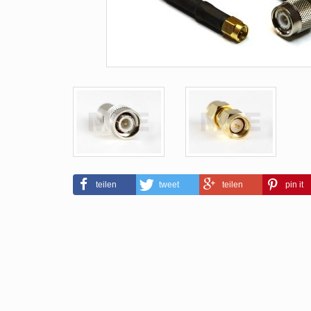
teilen
tweet
teilen
pin it