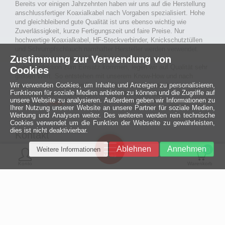
Bereits vor einigen Jahrzehnten haben wir uns auf die Herstellung
anschlussfertiger Koaxialkabel nach Vorgaben spezialisiert. Hohe
und gleichbleibend gute Qualität ist uns ebenso wichtig wie
Zuverlässigkeit, kurze Fertigungszeit und faire Preise. Nur
hochwertige Koaxialkabel, HF-Steckverbinder, Knickschutztüllen
und Schrumpfschlauch namhafter Hersteller werden verwendet.
Zustimmung zur Verwendung von
Auch an Werkzeuge und Maschinen, die in unserer
Kabelkonfektion zum Einsatz kommen, legen wir auf Qualität sehr
Cookies
großen Wert. So entstehen mit unserem Know-How und nach
Wir verwenden Cookies, um Inhalte und Anzeigen zu personalisieren,
passieren der Endkontrolle langlebige und qualitativ hochwertige
Funktionen für soziale Medien anbieten zu können und die Zugriffe auf
konfektionierte Koaxialkabel für viele Bereiche der
unsere Website zu analysieren. Außerdem geben wir Informationen zu
Elektronik.
mehr ›
Ihrer Nutzung unserer Website an unsere Partner für soziale Medien,
Werbung und Analysen weiter. Des weiteren werden rein technische
Cookies verwendet um die Funktion der Webseite zu gewährleisten,
dies ist nicht deaktivierbar.
Kontakt
Ein halbes
Ablehnen
Annehmen
Weitere Informationen
Jahrhundert
0
MCE Mauritz Electronics
Menü
technologische
Konto
Warenkorb
Exzellenz
Ludwig-Eckes-Allee 6
55268 Nieder-Olm
Mehr »
Fon
06136 - 99440-0
Fax
06136 - 99440-29
Mail
service@mauritz.de