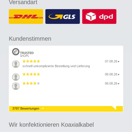
Versandart
Kundenstimmen
07.08.26
▼
schnell unkomplizierte Bestellung und Lieferung
06.08.26
▼
06.08.26
▼
3787 Bewertungen
Wir konfektionieren Koaxialkabel