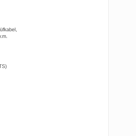
üfkabel,
v.m.
TS)