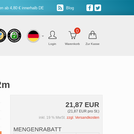
n ab 4,80 € innerhalb DE
Blog
0
Login
Warenkorb
Zur Kasse
 2m
21,87 EUR
(21,87 EUR pro St.)
inkl. 19 % MwSt.
zzgl. Versandkosten
MENGENRABATT