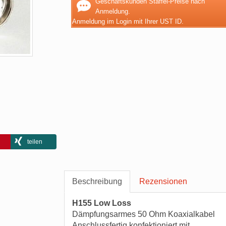
Geschäftskunden Staffel-Preise nach
Anmeldung.
Anmeldung im Login mit Ihrer UST ID.
teilen
Beschreibung
Rezensionen
H155 Low Loss
Dämpfungsarmes 50 Ohm Koaxialkabel
Anschlussfertig konfektioniert mit