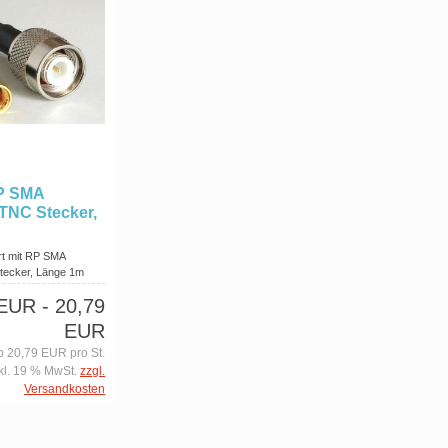
RP SMA
 TNC Stecker,
rt mit RP SMA
tecker, Länge 1m
 EUR
- 20,79
EUR
b 20,79 EUR pro St.
kl. 19 % MwSt.
zzgl.
Versandkosten