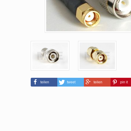
teilen
tweet
teilen
pin it