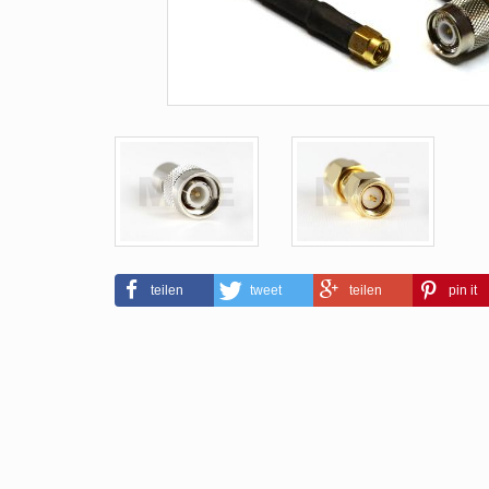
teilen
tweet
teilen
pin it