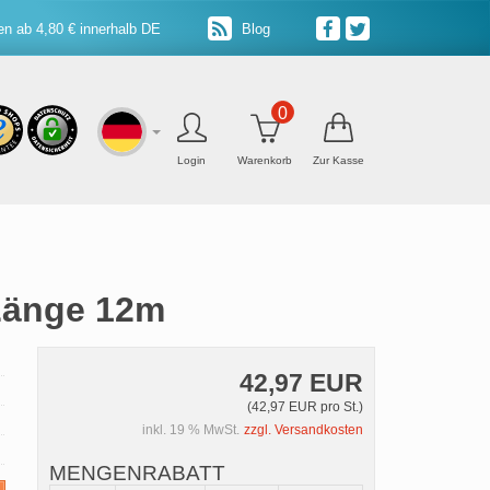
n ab 4,80 € innerhalb DE
Blog
0
Login
Warenkorb
Zur Kasse
 Länge 12m
42,97 EUR
(42,97 EUR pro St.)
inkl. 19 % MwSt.
zzgl. Versandkosten
MENGENRABATT