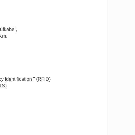
üfkabel,
v.m.
 Identification " (RFID)
TS)