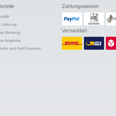
orteile
Zahlungsweisen
ualität
e Lieferung
Versandart
ose Beratung
ose Angebote
odukte sind RoHS konform