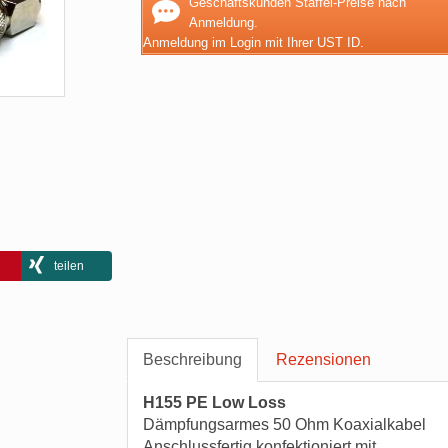
Geschäftskunden Staffel-Preise nach
Anmeldung.
Anmeldung im Login mit Ihrer UST ID.
teilen
Beschreibung
Rezensionen
H155 PE Low Loss
Dämpfungsarmes 50 Ohm Koaxialkabel
Anschlussfertig konfektioniert mit