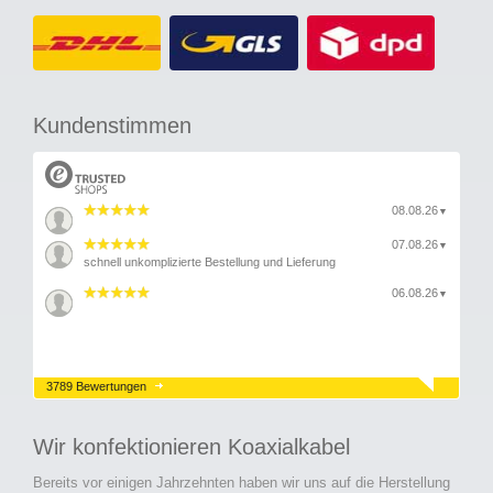
Kundenstimmen
08.08.26
▼
07.08.26
▼
schnell unkomplizierte Bestellung und Lieferung
06.08.26
▼
3789 Bewertungen
Wir konfektionieren Koaxialkabel
Bereits vor einigen Jahrzehnten haben wir uns auf die Herstellung