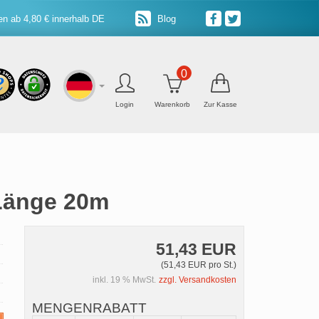
n ab 4,80 € innerhalb DE
Blog
0
Login
Warenkorb
Zur Kasse
 Länge 20m
51,43 EUR
(51,43 EUR pro St.)
inkl. 19 % MwSt.
zzgl. Versandkosten
MENGENRABATT