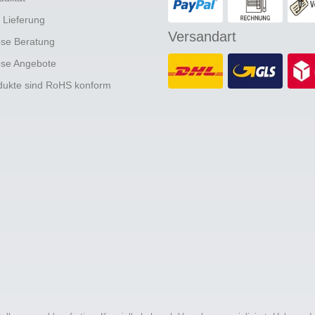
e Lieferung
Versandart
ose Beratung
ose Angebote
odukte sind RoHS konform