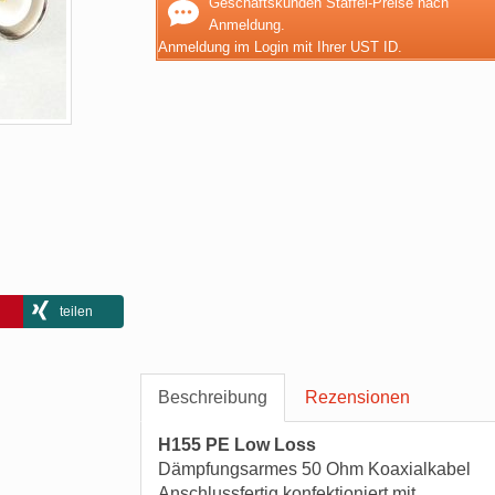
Geschäftskunden Staffel-Preise nach
Anmeldung.
Anmeldung im Login mit Ihrer UST ID.
teilen
Beschreibung
Rezensionen
H155 PE Low Loss
Dämpfungsarmes 50 Ohm Koaxialkabel
Anschlussfertig konfektioniert mit