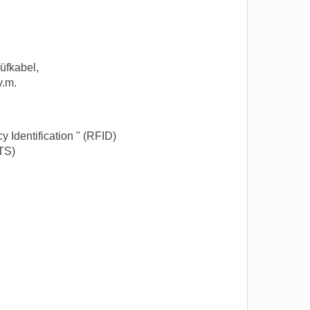
üfkabel,
v.m.
 Identification " (RFID)
TS)