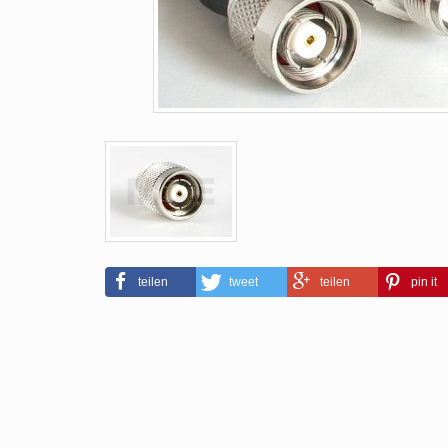
teilen
tweet
teilen
pin it