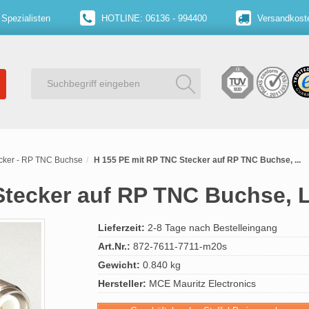
 Spezialisten
HOTLINE: 06136 - 994400
Versandkoste
cker - RP TNC Buchse
H 155 PE mit RP TNC Stecker auf RP TNC Buchse, ...
Stecker auf RP TNC Buchse,
Lieferzeit:
2-8 Tage nach Bestelleingang
Art.Nr.:
872-7611-7711-m20s
Gewicht:
0.840 kg
Hersteller:
MCE Mauritz Electronics