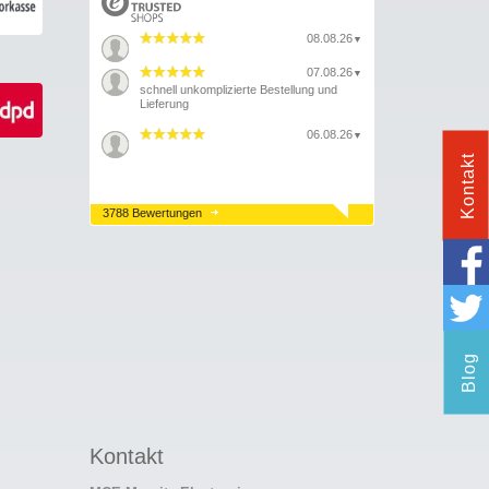
08.08.26
▼
07.08.26
▼
schnell unkomplizierte Bestellung und
Lieferung
06.08.26
▼
Kontakt
3788 Bewertungen
Blog
Kontakt