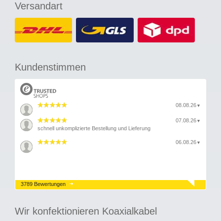
Versandart
Kundenstimmen
08.08.26
▼
07.08.26
▼
schnell unkomplizierte Bestellung und Lieferung
06.08.26
▼
3789 Bewertungen
Wir konfektionieren Koaxialkabel