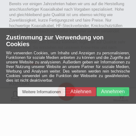
Bereits vor einigen Jahrzehnten haben wir uns auf die Herstellung
anschlussfertiger Koaxialkabel nach Vorgaben spezialisiert. Hohe
und gleichbleibend gute Qualität ist uns ebenso wichtig wie
Zuverlässigkeit, kurze Fertigungszeit und faire Preise. Nur
hochwertige Koaxialkabel, HF-Steckverbinder, Knickschutztüllen
und Schrumpfschlauch namhafter Hersteller werden verwendet.
Zustimmung zur Verwendung von
Auch an Werkzeuge und Maschinen, die in unserer
Kabelkonfektion zum Einsatz kommen, legen wir auf Qualität sehr
Cookies
großen Wert. So entstehen mit unserem Know-How und nach
Wir verwenden Cookies, um Inhalte und Anzeigen zu personalisieren,
passieren der Endkontrolle langlebige und qualitativ hochwertige
Funktionen für soziale Medien anbieten zu können und die Zugriffe auf
konfektionierte Koaxialkabel für viele Bereiche der
unsere Website zu analysieren. Außerdem geben wir Informationen zu
Elektronik.
mehr ›
Ihrer Nutzung unserer Website an unsere Partner für soziale Medien,
Werbung und Analysen weiter. Des weiteren werden rein technische
Cookies verwendet um die Funktion der Webseite zu gewährleisten,
dies ist nicht deaktivierbar.
Kontakt
Ein halbes
Ablehnen
Annehmen
Weitere Informationen
Jahrhundert
0
MCE Mauritz Electronics
Menü
technologische
Konto
Warenkorb
Exzellenz
Ludwig-Eckes-Allee 6
55268 Nieder-Olm
Mehr »
Fon
06136 - 99440-0
Fax
06136 - 99440-29
Mail
service@mauritz.de